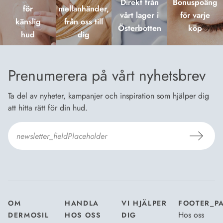
Direkt från
Bonuspoäng
för
mellanhänder,
vårt lager i
för varje
känslig
från oss till
Österbotten
köp
hud
dig
Prenumerera på vårt nyhetsbrev
Ta del av nyheter, kampanjer och inspiration som hjälper dig
att hitta rätt för din hud.
Jag godkänner Dermosils
Köp- och leveransvillkor
och
Dataskyddsbeskrivning
.
*
OM
HANDLA
VI HJÄLPER
FOOTER_P
Hos oss
DERMOSIL
HOS OSS
DIG