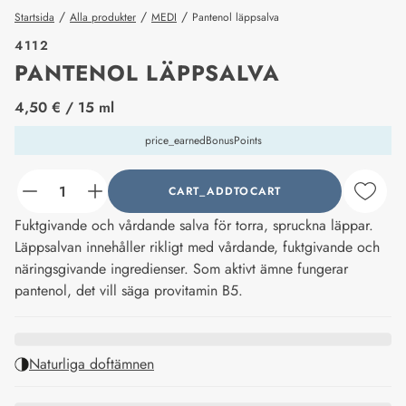
/
/
/
Startsida
Alla produkter
MEDI
Pantenol läppsalva
4112
PANTENOL LÄPPSALVA
price_label
4,50 €
/ 15 ml
price_earnedBonusPoints
CART_ADDTOCART
counter_current
Fuktgivande och vårdande salva för torra, spruckna läppar.
Läppsalvan innehåller rikligt med vårdande, fuktgivande och
näringsgivande ingredienser. Som aktivt ämne fungerar
pantenol, det vill säga provitamin B5.
Naturliga doftämnen