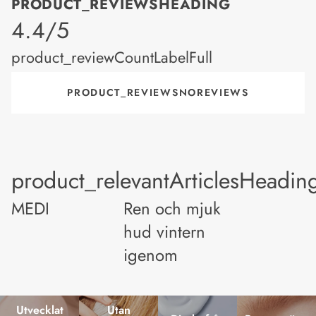
PRODUCT_REVIEWSHEADING
product_rating
4.4/5
product_reviewCountLabelFull
PRODUCT_REVIEWSNOREVIEWS
product_relevantArticlesHeadin
MEDI
Ren och mjuk
hud vintern
igenom
Utvecklat
Utan