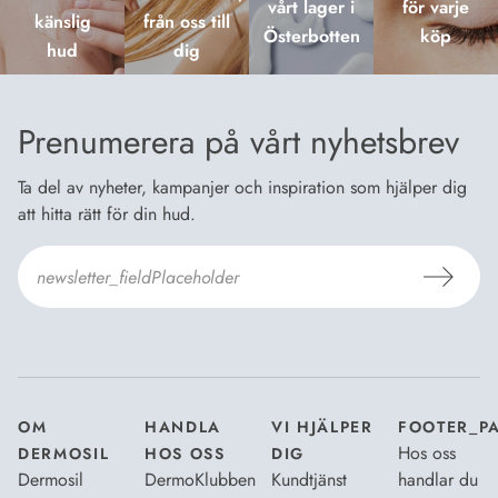
vårt lager i
för varje
känslig
från oss till
Österbotten
köp
hud
dig
Prenumerera på vårt nyhetsbrev
Ta del av nyheter, kampanjer och inspiration som hjälper dig
att hitta rätt för din hud.
Jag godkänner Dermosils
Köp- och leveransvillkor
och
Dataskyddsbeskrivning
.
*
OM
HANDLA
VI HJÄLPER
FOOTER_P
Hos oss
DERMOSIL
HOS OSS
DIG
Dermosil
DermoKlubben
Kundtjänst
handlar du