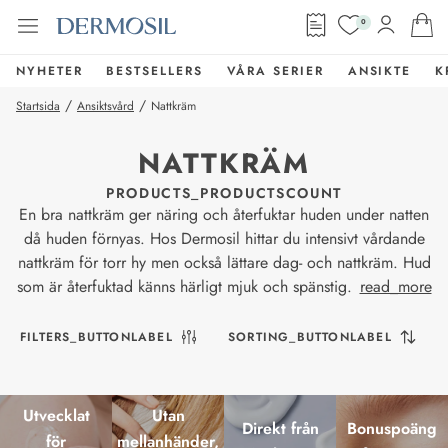
0
NYHETER
BESTSELLERS
VÅRA SERIER
ANSIKTE
K
/
/
Startsida
Ansiktsvård
Nattkräm
NATTKRÄM
PRODUCTS_PRODUCTSCOUNT
En bra nattkräm ger näring och återfuktar huden under natten
då huden förnyas. Hos Dermosil hittar du intensivt vårdande
nattkräm för torr hy men också lättare dag- och nattkräm. Hud
som är återfuktad känns härligt mjuk och spänstig.
read_more
FILTERS_BUTTONLABEL
SORTING_BUTTONLABEL
Utvecklat
Utan
Direkt från
Bonuspoäng
för
mellanhänder,