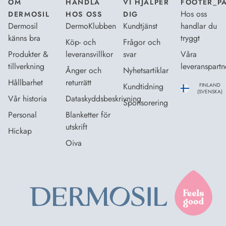
OM
HANDLA
VI HJÄLPER
FOOTER_P
Hos oss
DERMOSIL
HOS OSS
DIG
Dermosil
DermoKlubben
Kundtjänst
handlar du
känns bra
tryggt
Köp- och
Frågor och
Produkter &
leveransvillkor
svar
Våra
tillverkning
leveranspartn
Ånger och
Nyhetsartiklar
Hållbarhet
returrätt
Kundtidning
FINLAND
(SVENSKA)
Vår historia
Dataskyddsbeskrivning
Sponsorering
Personal
Blanketter för
utskrift
Hickap
Oiva