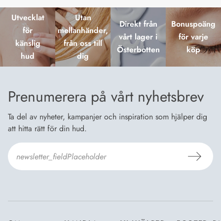
Utvecklat
Utan
Direkt från
Bonuspoäng
för
mellanhänder,
vårt lager i
för varje
känslig
från oss till
Österbotten
köp
hud
dig
Prenumerera på vårt nyhetsbrev
Ta del av nyheter, kampanjer och inspiration som hjälper dig
att hitta rätt för din hud.
Jag godkänner Dermosils
Köp- och leveransvillkor
och
Dataskyddsbeskrivning
.
*