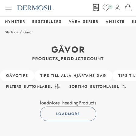
0
NYHETER
BESTSELLERS
VÅRA SERIER
ANSIKTE
K
/
Startsida
Gåvor
GÅVOR
PRODUCTS_PRODUCTSCOUNT
GÅVOTIPS
TIPS TILL ALLA HJÄRTANS DAG
TIPS TI
FILTERS_BUTTONLABEL
SORTING_BUTTONLABEL
loadMore_headingProducts
LOADMORE