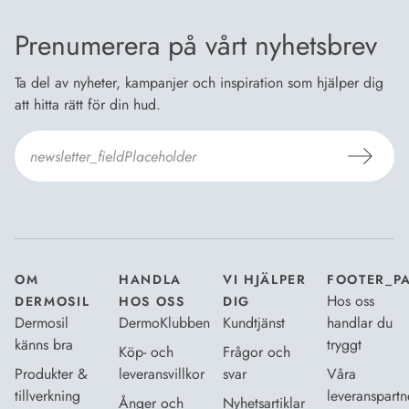
Prenumerera på vårt nyhetsbrev
Ta del av nyheter, kampanjer och inspiration som hjälper dig
att hitta rätt för din hud.
Jag godkänner Dermosils
Köp- och leveransvillkor
och
Dataskyddsbeskrivning
.
*
OM
HANDLA
VI HJÄLPER
FOOTER_P
Hos oss
DERMOSIL
HOS OSS
DIG
Dermosil
DermoKlubben
Kundtjänst
handlar du
känns bra
tryggt
Köp- och
Frågor och
Produkter &
leveransvillkor
svar
Våra
tillverkning
leveranspartn
Ånger och
Nyhetsartiklar