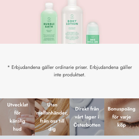
* Erbjudandena gäller ordinarie priser. Erbjudandena gäller
inte produktset.
Utvecklat
Utan
Direkt från
Bonuspoäng
för
mellanhänder,
vårt lager i
för varje
känslig
från oss till
Österbotten
köp
hud
dig