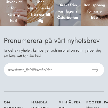
Utvecklat
Utan
Direkt från
Bonuspoäng
för
mellanhänder,
vårt lager i
för varje
känslig
från oss till
Österbotten
köp
hud
dig
Prenumerera på vårt nyhetsbrev
Ta del av nyheter, kampanjer och inspiration som hjälper dig
att hitta rätt för din hud.
Jag godkänner Dermosils
Köp- och leveransvillkor
och
Dataskyddsbeskrivning
.
*
OM
HANDLA
VI HJÄLPER
FOOTER_P
Hos oss