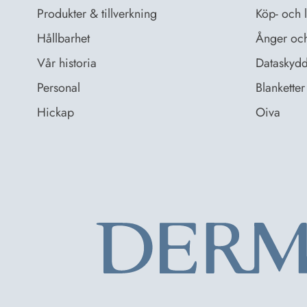
Produkter & tillverkning
Köp- och l
Hållbarhet
Ånger och 
Vår historia
Dataskydd
Personal
Blanketter 
Hickap
Oiva