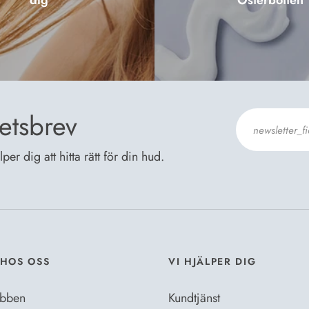
dig
Österbotten
etsbrev
er dig att hitta rätt för din hud.
Jag godkänn
Dataskyddsb
HOS OSS
VI HJÄLPER DIG
bben
Kundtjänst