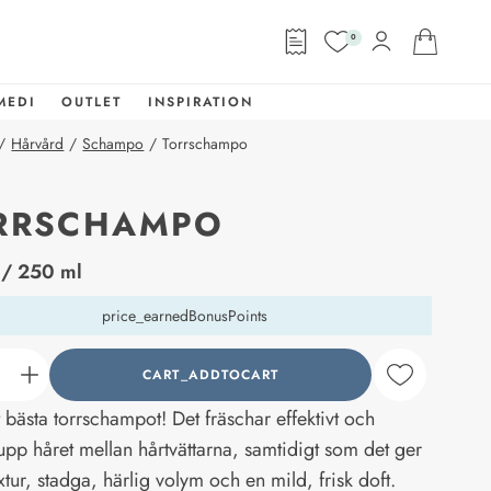
0
MEDI
OUTLET
INSPIRATION
/
Hårvård
/
Schampo
/
Torrschampo
RRSCHAMPO
abel
/ 250 ml
price_earnedBonusPoints
CART_ADDTOCART
counter_current
t bästa torrschampot! Det fräschar effektivt och
upp håret mellan hårtvättarna, samtidigt som det ger
xtur, stadga, härlig volym och en mild, frisk doft.