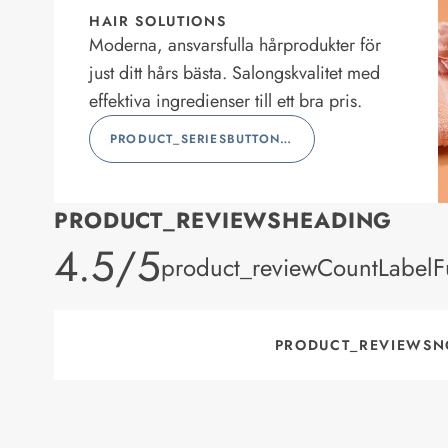
HAIR SOLUTIONS
Moderna, ansvarsfulla hårprodukter för
just ditt hårs bästa. Salongskvalitet med
effektiva ingredienser till ett bra pris.
PRODUCT_SERIESBUTTONLABEL
PRODUCT_REVIEWSHEADING
product_rating
4.5/5
product_reviewCountLabelFu
PRODUCT_REVIEWSN