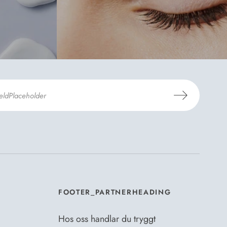
er Dermosils
Köp- och leveransvillkor
och
eskrivning
.
*
FOOTER_PARTNERHEADING
Hos oss handlar du tryggt