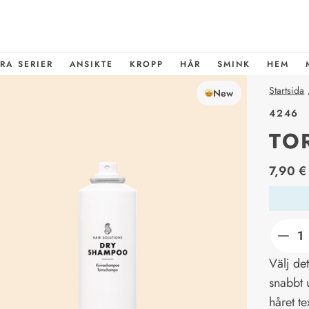
RA SERIER
ANSIKTE
KROPP
HÅR
SMINK
HEM
Startsida
New
4246
TO
price_l
7,90 €
Välj de
snabbt 
håret te