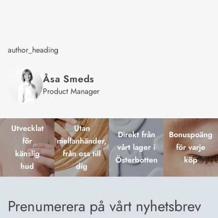
author_heading
Åsa
Smeds
Product Manager
Utvecklat
Utan
Direkt från
Bonuspoäng
för
mellanhänder,
vårt lager i
för varje
känslig
från oss till
Österbotten
köp
hud
dig
Prenumerera på vårt nyhetsbrev