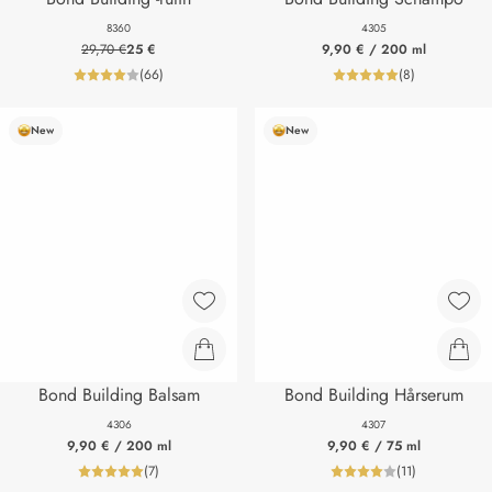
8360
4305
29,70 €
25 €
9,90 €
/ 200 ml
(
66
)
(
8
)
product_reviewNumberLabel
product_review
New
New
Bond Building Balsam
Bond Building Hårserum
4306
4307
9,90 €
/ 200 ml
9,90 €
/ 75 ml
(
7
)
(
11
)
product_reviewNumberLabel
product_review