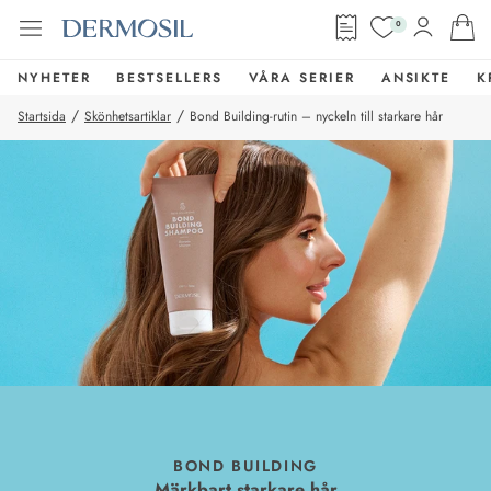
0
NYHETER
BESTSELLERS
VÅRA SERIER
ANSIKTE
K
/
/
Startsida
Skönhetsartiklar
Bond Building‑rutin – nyckeln till starkare hår
BOND BUILDING
Märkbart starkare hår