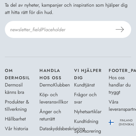
Ta del av nyheter, kampanjer och inspiration som hjälper dig
att hitta rätt för din hud.
Jag godkänner Dermosils
Köp- och leveransvillkor
och
Dataskyddsbeskrivning
.
*
OM
HANDLA
VI HJÄLPER
FOOTER_P
Hos oss
DERMOSIL
HOS OSS
DIG
Dermosil
DermoKlubben
Kundtjänst
handlar du
känns bra
tryggt
Köp- och
Frågor och
Produkter &
leveransvillkor
svar
Våra
tillverkning
leveranspartn
Ånger och
Nyhetsartiklar
Hållbarhet
returrätt
Kundtidning
FINLAND
(SVENSKA)
Vår historia
Dataskyddsbeskrivning
Sponsorering