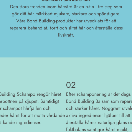
Den stora trenden inom hårvård är en rutin i tre steg som
gör ditt hår märkbart mjukare, starkare och spänstigare.
Våra Bond Building-produkter har utvecklats för att
reparera behandlat, torrt och slitet hår och återställa dess
livskraft.
02
Building Schampo rengör håret
Efter schamponering är det dags 
rbottnen på djupet. Samtidigt
Bond Building Balsam som repare
r schampot hårfjällen och
och starker håret. Noggrant utva
eder håret för att motta vårdande
aktiva ingredienser hjälper till att
ärkande ingredienser.
återställa hårets naturliga glans o
fuktbalans samt gör håret mjukt,