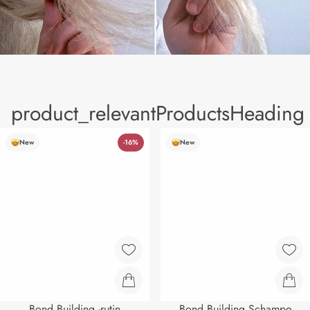
product_relevantProductsHeading
New
-16%
New
Bond Building -rutin
Bond Building Schampo