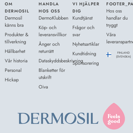
OM
HANDLA
VI HJÄLPER
FOOTER_P
Hos oss
DERMOSIL
HOS OSS
DIG
Dermosil
DermoKlubben
Kundtjänst
handlar du
känns bra
tryggt
Köp- och
Frågor och
Produkter &
leveransvillkor
svar
Våra
tillverkning
leveranspartn
Ånger och
Nyhetsartiklar
Hållbarhet
returrätt
Kundtidning
FINLAND
(SVENSKA)
Vår historia
Dataskyddsbeskrivning
Sponsorering
Personal
Blanketter för
utskrift
Hickap
Oiva