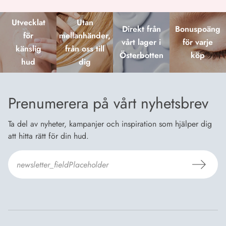
Utvecklat
Utan
Direkt från
Bonuspoäng
för
mellanhänder,
vårt lager i
för varje
känslig
från oss till
Österbotten
köp
hud
dig
Prenumerera på vårt nyhetsbrev
Ta del av nyheter, kampanjer och inspiration som hjälper dig
att hitta rätt för din hud.
Jag godkänner Dermosils
Köp- och leveransvillkor
och
Dataskyddsbeskrivning
.
*