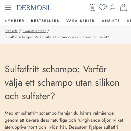
0
NYHETER
BESTSELLERS
VÅRA SERIER
ANSIKTE
K
/
/
Startsida
Skönhetsartiklar
Sulfatfritt schampo: Varför välja ett schampo utan silikoner och sulfat?
Sulfatfritt schampo: Varför
välja ett schampo utan silikon
och sulfater?
Med ett sulfatfritt schampo främjar du hårets välmående
genom att bevara dess naturliga och fuktgivande oljor, vilket
återupplivar torrt och livlöst hår. Dessutom hjälper sulfatfri