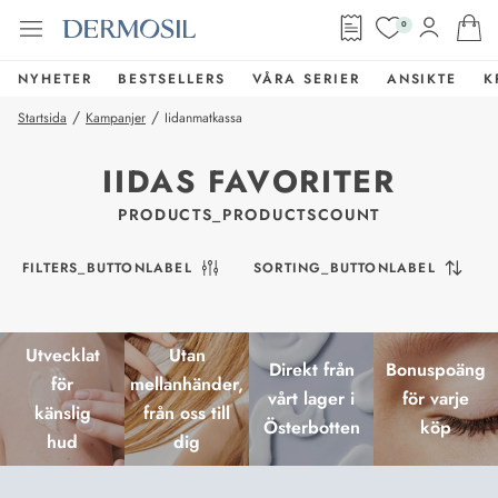
0
NYHETER
BESTSELLERS
VÅRA SERIER
ANSIKTE
K
/
/
Startsida
Kampanjer
Iidanmatkassa
IIDAS FAVORITER
PRODUCTS_PRODUCTSCOUNT
FILTERS_BUTTONLABEL
SORTING_BUTTONLABEL
Utvecklat
Utan
Direkt från
Bonuspoäng
för
mellanhänder,
vårt lager i
för varje
känslig
från oss till
Österbotten
köp
hud
dig