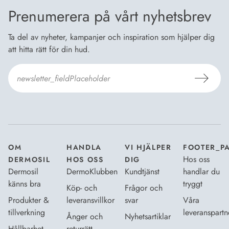
Prenumerera på vårt nyhetsbrev
Ta del av nyheter, kampanjer och inspiration som hjälper dig
att hitta rätt för din hud.
Jag godkänner Dermosils
Köp- och leveransvillkor
och
Dataskyddsbeskrivning
.
*
OM
HANDLA
VI HJÄLPER
FOOTER_P
Hos oss
DERMOSIL
HOS OSS
DIG
Dermosil
DermoKlubben
Kundtjänst
handlar du
känns bra
tryggt
Köp- och
Frågor och
Produkter &
leveransvillkor
svar
Våra
tillverkning
leveranspartn
Ånger och
Nyhetsartiklar
Hållbarhet
returrätt