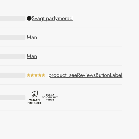
Svagt parfymerad
Man
Man
product_seeReviewsButtonLabel