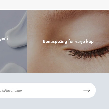
ger i
Bonuspoäng för varje köp
er Dermosils
Köp- och leveransvillkor
och
eskrivning
.
*