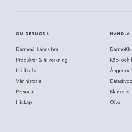
OM DERMOSIL
HANDLA 
Dermosil känns bra
DermoKlu
Produkter & tillverkning
Köp- och l
Hållbarhet
Ånger och 
Vår historia
Dataskydd
Personal
Blanketter 
Hickap
Oiva