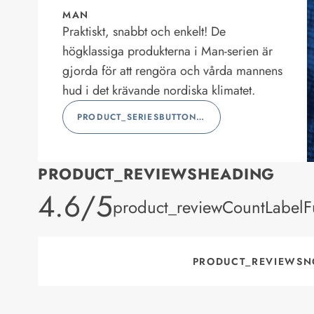
MAN
Praktiskt, snabbt och enkelt! De
högklassiga produkterna i Man-serien är
gjorda för att rengöra och vårda mannens
hud i det krävande nordiska klimatet.
PRODUCT_SERIESBUTTONLABEL
PRODUCT_REVIEWSHEADING
product_rating
4.6/5
product_reviewCountLabelFu
PRODUCT_REVIEWSN