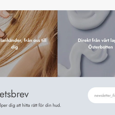
lanhänder, från oss till
Direkt från vårt la
dig
Österbotten
etsbrev
er dig att hitta rätt för din hud.
Jag godkänn
Dataskyddsb