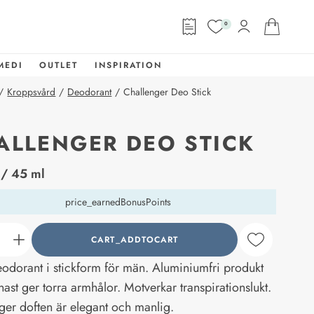
0
MEDI
OUTLET
INSPIRATION
/
Kroppsvård
/
Deodorant
/
Challenger Deo Stick
ALLENGER DEO STICK
abel
/ 45 ml
price_earnedBonusPoints
CART_ADDTOCART
counter_current
odorant i stickform för män. Aluminiumfri produkt
ast ger torra armhålor. Motverkar transpirationslukt.
ger doften är elegant och manlig.