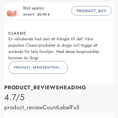
Röd apelsin
PRODUCT_BUY
24,60 €
20,90 €
CLASSIC
En välmående hud utan att krångla till det! Våra
populära Classic-produkter är dryga och trygga att
använda för hela familjen. Med dessa basprodukter
kommer du långt.
PRODUCT_SERIESBUTTONLABEL
PRODUCT_REVIEWSHEADING
product_rating
4.7/5
product_reviewCountLabelFull