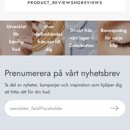
PRODUCT_REVIEWSNOREVIEWS
Utvecklat
Utan
Direkt från
Bonuspoäng
för
mellanhänder,
vårt lager i
för varje
känslig
från oss till
Österbotten
köp
hud
dig
Prenumerera på vårt nyhetsbrev
Ta del av nyheter, kampanjer och inspiration som hjälper dig
att hitta rätt för din hud.
Jag godkänner Dermosils
Köp- och leveransvillkor
och
Dataskyddsbeskrivning
.
*