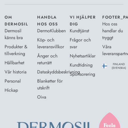
OM
HANDLA
VI HJÄLPER
FOOTER_P
Hos oss
DERMOSIL
HOS OSS
DIG
Dermosil
DermoKlubben
Kundtjänst
handlar du
känns bra
tryggt
Köp- och
Frågor och
Produkter &
leveransvillkor
svar
Våra
tillverkning
leveranspartn
Ånger och
Nyhetsartiklar
Hållbarhet
returrätt
Kundtidning
FINLAND
(SVENSKA)
Vår historia
Dataskyddsbeskrivning
Sponsorering
Personal
Blanketter för
utskrift
Hickap
Oiva