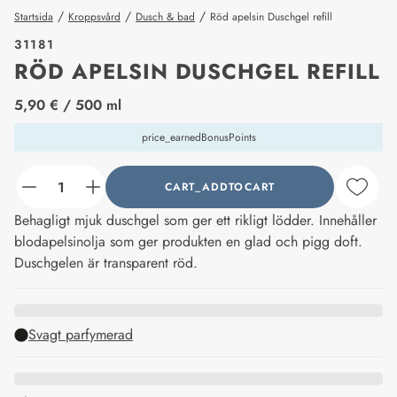
/
/
/
Startsida
Kroppsvård
Dusch & bad
Röd apelsin Duschgel refill
31181
RÖD APELSIN DUSCHGEL REFILL
price_label
5,90 €
/ 500 ml
price_earnedBonusPoints
CART_ADDTOCART
counter_current
Behagligt mjuk duschgel som ger ett rikligt lödder. Innehåller
blodapelsinolja som ger produkten en glad och pigg doft.
Duschgelen är transparent röd.
Svagt parfymerad