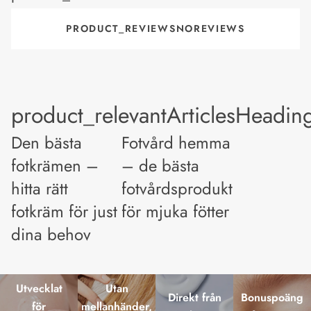
PRODUCT_REVIEWSNOREVIEWS
product_relevantArticlesHeadin
Den bästa
Fotvård hemma
fotkrämen –
– de bästa
hitta rätt
fotvårdsprodukterna
fotkräm för just
för mjuka fötter
dina behov
Utvecklat
Utan
Direkt från
Bonuspoäng
för
mellanhänder,