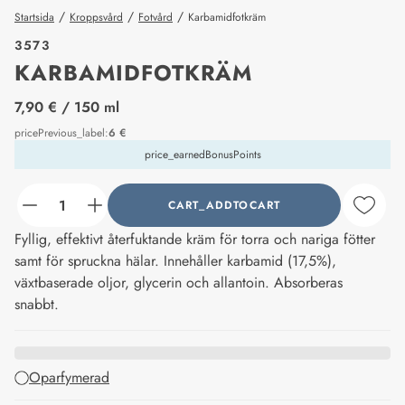
/
/
/
Startsida
Kroppsvård
Fotvård
Karbamidfotkräm
3573
KARBAMIDFOTKRÄM
price_label
7,90 €
/ 150 ml
pricePrevious_label
:
6 €
price_earnedBonusPoints
CART_ADDTOCART
counter_current
Fyllig, effektivt återfuktande kräm för torra och nariga fötter
samt för spruckna hälar. Innehåller karbamid (17,5%),
växtbaserade oljor, glycerin och allantoin. Absorberas
snabbt.
Oparfymerad