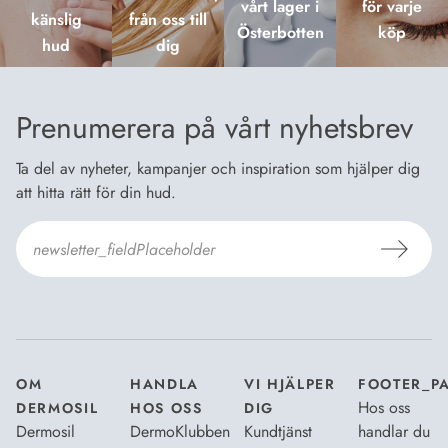
vårt lager i
för varje
känslig
från oss till
Österbotten
köp
hud
dig
Prenumerera på vårt nyhetsbrev
Ta del av nyheter, kampanjer och inspiration som hjälper dig
att hitta rätt för din hud.
Jag godkänner Dermosils
Köp- och leveransvillkor
och
Dataskyddsbeskrivning
.
*
OM
HANDLA
VI HJÄLPER
FOOTER_P
Hos oss
DERMOSIL
HOS OSS
DIG
Dermosil
DermoKlubben
Kundtjänst
handlar du