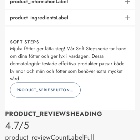
product_informationLabel
product_ingredientsLabel
SOFT STEPS
Mjuka fötter ger lätta steg! Vår Soft Steps-serie tar hand
om dina fötter och ger lyx i vardagen. Dessa
dermatologiskt testade effektiva produkter passar både
kvinnor och män och fötter som behöver extra mycket
vård.
PRODUCT_SERIESBUTTONLABEL
PRODUCT_REVIEWSHEADING
product_rating
4.7/5
product_reviewCountLabelFull