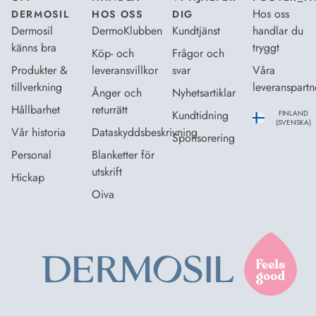
Hos oss
DERMOSIL
HOS OSS
DIG
Dermosil
DermoKlubben
Kundtjänst
handlar du
känns bra
tryggt
Köp- och
Frågor och
Produkter &
leveransvillkor
svar
Våra
tillverkning
leveranspartn
Ånger och
Nyhetsartiklar
Hållbarhet
returrätt
Kundtidning
FINLAND
(SVENSKA)
Vår historia
Dataskyddsbeskrivning
Sponsorering
Personal
Blanketter för
utskrift
Hickap
Oiva