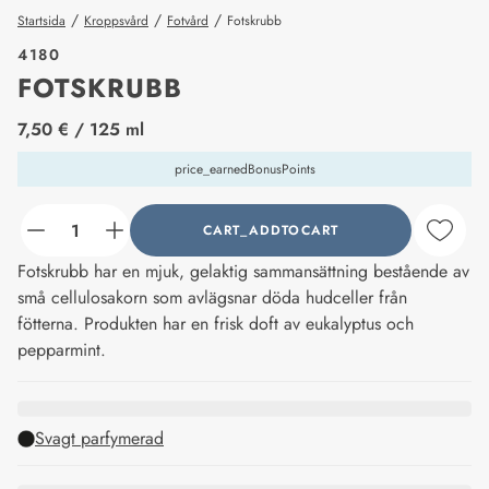
/
/
/
Startsida
Kroppsvård
Fotvård
Fotskrubb
4180
FOTSKRUBB
price_label
7,50 €
/ 125 ml
price_earnedBonusPoints
CART_ADDTOCART
counter_current
Fotskrubb har en mjuk, gelaktig sammansättning bestående av
små cellulosakorn som avlägsnar döda hudceller från
fötterna. Produkten har en frisk doft av eukalyptus och
pepparmint.
Svagt parfymerad