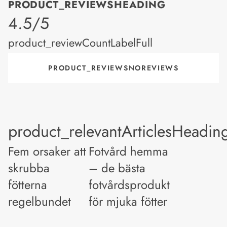
PRODUCT_REVIEWSHEADING
product_rating
4.5/5
product_reviewCountLabelFull
PRODUCT_REVIEWSNOREVIEWS
product_relevantArticlesHeadin
Fem orsaker att
Fotvård hemma
skrubba
– de bästa
fötterna
fotvårdsprodukterna
regelbundet
för mjuka fötter