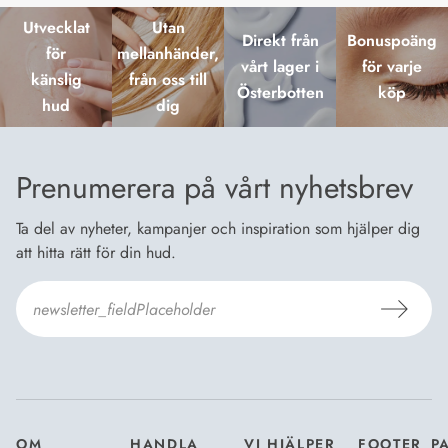
Utvecklat
Utan
Direkt från
Bonuspoäng
för
mellanhänder,
vårt lager i
för varje
känslig
från oss till
Österbotten
köp
hud
dig
Prenumerera på vårt nyhetsbrev
Ta del av nyheter, kampanjer och inspiration som hjälper dig
att hitta rätt för din hud.
Jag godkänner Dermosils
Köp- och leveransvillkor
och
Dataskyddsbeskrivning
.
*
OM
HANDLA
VI HJÄLPER
FOOTER_P