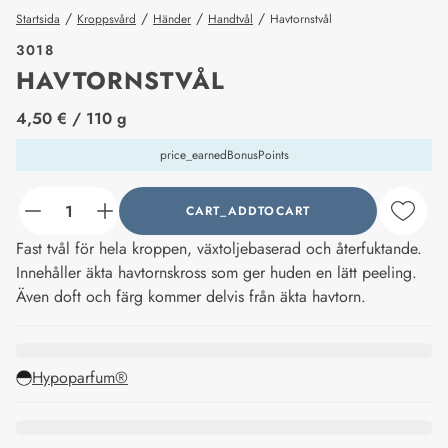
/
/
/
/
Startsida
Kroppsvård
Händer
Handtvål
Havtornstvål
3018
HAVTORNSTVÅL
price_label
4,50 €
/ 110 g
price_earnedBonusPoints
CART_ADDTOCART
counter_current
Fast tvål för hela kroppen, växtoljebaserad och återfuktande.
Innehåller äkta havtornskross som ger huden en lätt peeling.
Även doft och färg kommer delvis från äkta havtorn.
Hypoparfum®