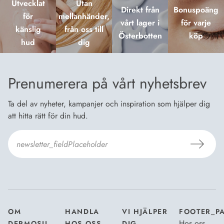
Utvecklat
Utan
Direkt från
Bonuspoäng
för
mellanhänder,
vårt lager i
för varje
känslig
från oss till
Österbotten
köp
hud
dig
Prenumerera på vårt nyhetsbrev
Ta del av nyheter, kampanjer och inspiration som hjälper dig
att hitta rätt för din hud.
Jag godkänner Dermosils
Köp- och leveransvillkor
och
Dataskyddsbeskrivning
.
*
OM
HANDLA
VI HJÄLPER
FOOTER_P
Hos oss
DERMOSIL
HOS OSS
DIG