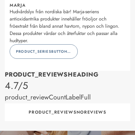
MARJA
Hudvårdslyx från nordiska bär! Marja-seriens
antioxidantrika produkter innehåller fröoljor och
fröextrakt från bland annat havtorn, nypon och lingon.
Dessa produkter vårdar och återfuktar och passar alla
hudtyper.
PRODUCT_SERIESBUTTONLABEL
PRODUCT_REVIEWSHEADING
product_rating
4.7/5
product_reviewCountLabelFull
PRODUCT_REVIEWSNOREVIEWS