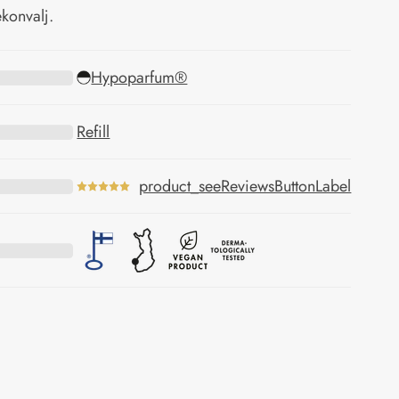
ekonvalj.
Hypoparfum®
Refill
product_seeReviewsButtonLabel