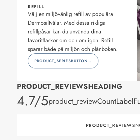
REFILL
Välj en miljövänlig refill av populära
Dermosiltvålar. Med dessa rikliga
refillpåsar kan du använda dina
favoritflaskor om och om igen. Refill
sparar både på miljön och plånboken.
PRODUCT_SERIESBUTTONLABEL
PRODUCT_REVIEWSHEADING
product_rating
4.7/5
product_reviewCountLabelFu
PRODUCT_REVIEWSN