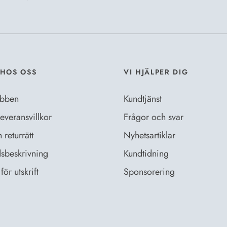
Jag godkänn
Dataskyddsb
HOS OSS
VI HJÄLPER DIG
bben
Kundtjänst
everansvillkor
Frågor och svar
returrätt
Nyhetsartiklar
sbeskrivning
Kundtidning
för utskrift
Sponsorering