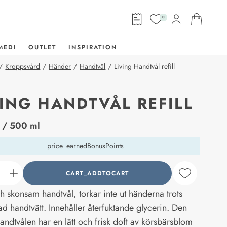
0
MEDI
OUTLET
INSPIRATION
/
Kroppsvård
/
Händer
/
Handtvål
/
Living Handtvål refill
VING HANDTVÅL REFILL
abel
/ 500 ml
price_earnedBonusPoints
CART_ADDTOCART
counter_current
h skonsam handtvål, torkar inte ut händerna trots
d handtvätt. Innehåller återfuktande glycerin. Den
andtvålen har en lätt och frisk doft av körsbärsblom