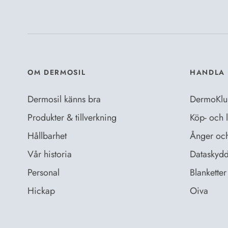
OM DERMOSIL
HANDLA 
Dermosil känns bra
DermoKlu
Produkter & tillverkning
Köp- och l
Hållbarhet
Ånger och 
Vår historia
Dataskydd
Personal
Blanketter 
Hickap
Oiva