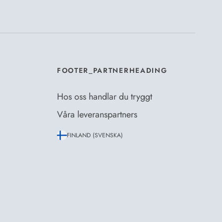
er Dermosils
Köp- och leveransvillkor
och
eskrivning
.
*
FOOTER_PARTNERHEADING
Hos oss handlar du tryggt
Våra leveranspartners
FINLAND (SVENSKA)