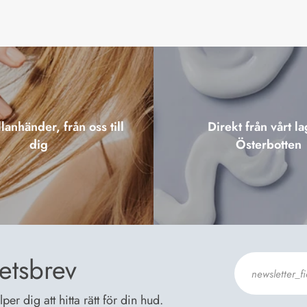
lanhänder, från oss till
Direkt från vårt la
dig
Österbotten
etsbrev
er dig att hitta rätt för din hud.