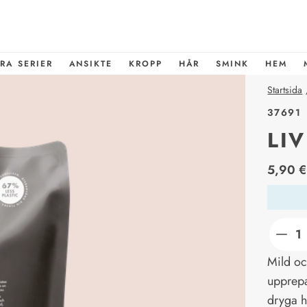
RA SERIER
ANSIKTE
KROPP
HÅR
SMINK
HEM
Startsida
37691
LI
price_l
5,90 €
Mild oc
upprepa
dryga h