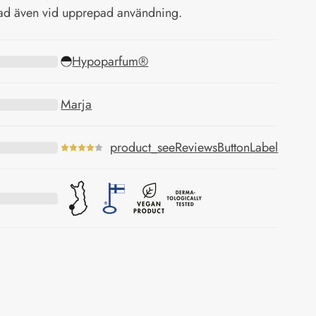
tad även vid upprepad användning.
Hypoparfum®
Marja
product_seeReviewsButtonLabel