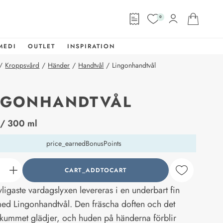
0
MEDI
OUTLET
INSPIRATION
/
Kroppsvård
/
Händer
/
Handtvål
/
Lingonhandtvål
NGONHANDTVÅL
abel
/ 300 ml
price_earnedBonusPoints
CART_ADDTOCART
counter_current
vligaste vardagslyxen levereras i en underbart fin
med Lingonhandtvål. Den fräscha doften och det
kummet glädjer, och huden på händerna förblir