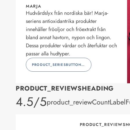
MARJA
Hudvårdslyx från nordiska bär! Marja-
seriens antioxidantrika produkter
innehåller fröoljor och fröextrakt från
bland annat havtorn, nypon och lingon.
Dessa produkter vårdar och återfuktar och
passar alla hudtyper.
PRODUCT_SERIESBUTTONLABEL
PRODUCT_REVIEWSHEADING
product_rating
4.5/5
product_reviewCountLabelFu
PRODUCT_REVIEWSN