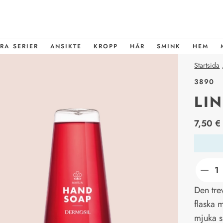
RA SERIER
ANSIKTE
KROPP
HÅR
SMINK
HEM
Startsida
3890
LI
price_l
7,50 €
Den tre
flaska 
mjuka s