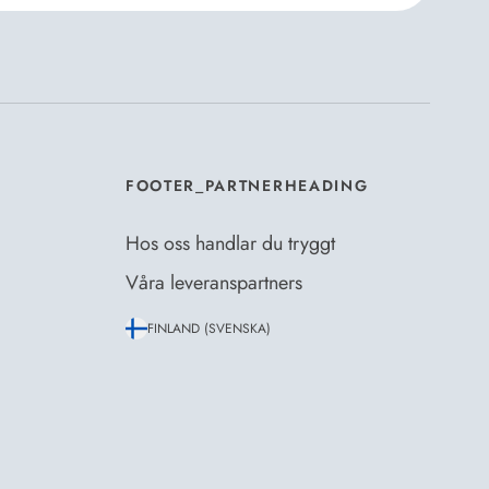
er Dermosils
Köp- och leveransvillkor
och
eskrivning
.
*
FOOTER_PARTNERHEADING
Hos oss handlar du tryggt
Våra leveranspartners
FINLAND (SVENSKA)