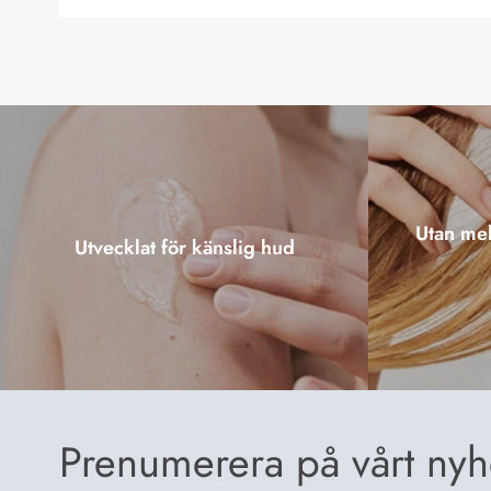
Utan mel
Utvecklat för känslig hud
Prenumerera på vårt nyh