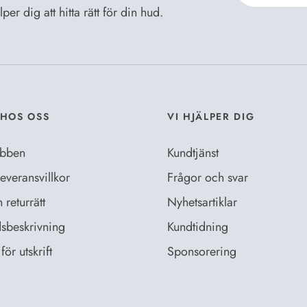
er dig att hitta rätt för din hud.
Jag godkänn
Dataskyddsb
HOS OSS
VI HJÄLPER DIG
bben
Kundtjänst
everansvillkor
Frågor och svar
returrätt
Nyhetsartiklar
sbeskrivning
Kundtidning
för utskrift
Sponsorering