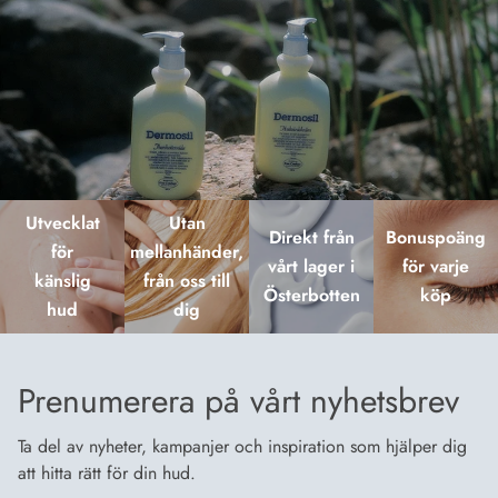
Utvecklat
Utan
Direkt från
Bonuspoäng
för
mellanhänder,
vårt lager i
för varje
känslig
från oss till
Österbotten
köp
hud
dig
Prenumerera på vårt nyhetsbrev
Ta del av nyheter, kampanjer och inspiration som hjälper dig
att hitta rätt för din hud.