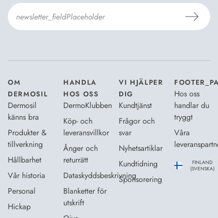
Jag godkänner Dermosils
Köp- och leveransvillkor
och
Dataskyddsbeskrivning
.
*
OM
HANDLA
VI HJÄLPER
FOOTER_P
Hos oss
DERMOSIL
HOS OSS
DIG
Dermosil
DermoKlubben
Kundtjänst
handlar du
känns bra
tryggt
Köp- och
Frågor och
Produkter &
leveransvillkor
svar
Våra
tillverkning
leveranspartn
Ånger och
Nyhetsartiklar
Hållbarhet
returrätt
Kundtidning
FINLAND
(SVENSKA)
Vår historia
Dataskyddsbeskrivning
Sponsorering
Personal
Blanketter för
utskrift
Hickap