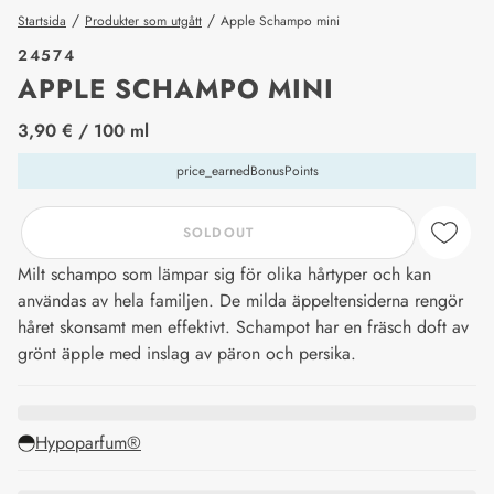
/
/
Startsida
Produkter som utgått
Apple Schampo mini
24574
APPLE SCHAMPO MINI
price_label
3,90 €
/ 100 ml
price_earnedBonusPoints
SOLDOUT
Milt schampo som lämpar sig för olika hårtyper och kan
användas av hela familjen. De milda äppeltensiderna rengör
håret skonsamt men effektivt. Schampot har en fräsch doft av
grönt äpple med inslag av päron och persika.
Hypoparfum®