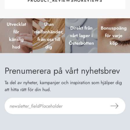
PRODUCT_REVIEWSNOREVIEWS
Utvecklat
Utan
Direkt från
Bonuspoäng
för
mellanhänder,
vårt lager i
för varje
känslig
från oss till
Österbotten
köp
hud
dig
Prenumerera på vårt nyhetsbrev
Ta del av nyheter, kampanjer och inspiration som hjälper dig
att hitta rätt för din hud.
Jag godkänner Dermosils
Köp- och leveransvillkor
och
Dataskyddsbeskrivning
.
*