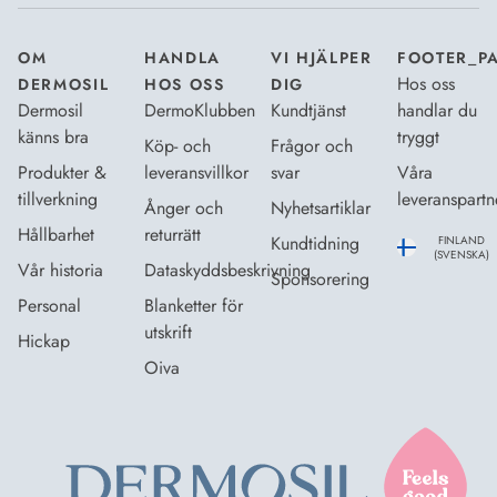
OM
HANDLA
VI HJÄLPER
FOOTER_P
Hos oss
DERMOSIL
HOS OSS
DIG
Dermosil
DermoKlubben
Kundtjänst
handlar du
känns bra
tryggt
Köp- och
Frågor och
Produkter &
leveransvillkor
svar
Våra
tillverkning
leveranspartn
Ånger och
Nyhetsartiklar
Hållbarhet
returrätt
Kundtidning
FINLAND
(SVENSKA)
Vår historia
Dataskyddsbeskrivning
Sponsorering
Personal
Blanketter för
utskrift
Hickap
Oiva