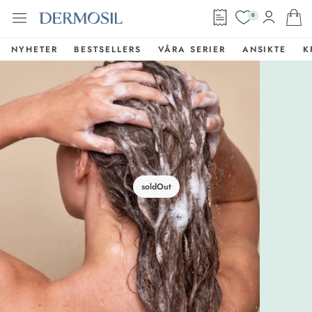
0
NYHETER
BESTSELLERS
VÅRA SERIER
ANSIKTE
K
soldOut