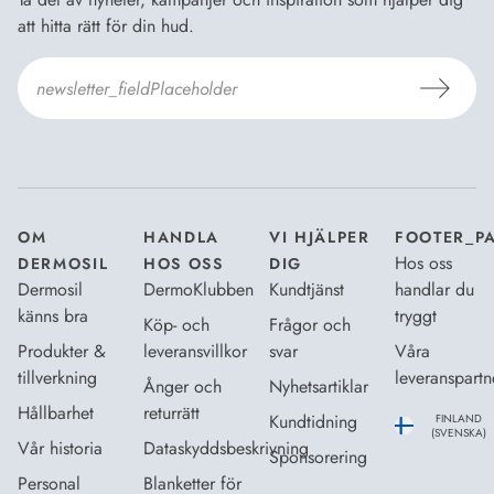
att hitta rätt för din hud.
Jag godkänner Dermosils
Köp- och leveransvillkor
och
Dataskyddsbeskrivning
.
*
OM
HANDLA
VI HJÄLPER
FOOTER_P
Hos oss
DERMOSIL
HOS OSS
DIG
Dermosil
DermoKlubben
Kundtjänst
handlar du
känns bra
tryggt
Köp- och
Frågor och
Produkter &
leveransvillkor
svar
Våra
tillverkning
leveranspartn
Ånger och
Nyhetsartiklar
Hållbarhet
returrätt
Kundtidning
FINLAND
(SVENSKA)
Vår historia
Dataskyddsbeskrivning
Sponsorering
Personal
Blanketter för