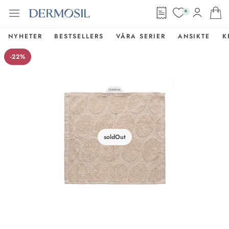
0
NYHETER
BESTSELLERS
VÅRA SERIER
ANSIKTE
K
-22%
soldOut