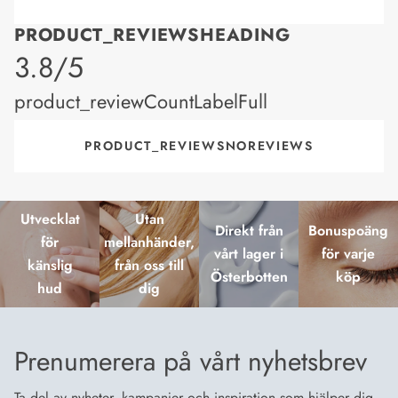
PRODUCT_REVIEWSHEADING
product_rating
3.8/5
product_reviewCountLabelFull
PRODUCT_REVIEWSNOREVIEWS
Utvecklat
Utan
Direkt från
Bonuspoäng
för
mellanhänder,
vårt lager i
för varje
känslig
från oss till
Österbotten
köp
hud
dig
Prenumerera på vårt nyhetsbrev
Ta del av nyheter, kampanjer och inspiration som hjälper dig