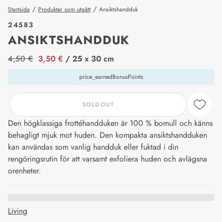
/
/
Startsida
Produkter som utgått
Ansiktshandduk
24583
ANSIKTSHANDDUK
price_label
4,50 €
3,50 €
/ 25 x 30 cm
price_earnedBonusPoints
SOLDOUT
Den högklassiga frottéhandduken är 100 % bomull och känns
behagligt mjuk mot huden. Den kompakta ansiktshandduken
kan användas som vanlig handduk eller fuktad i din
rengöringsrutin för att varsamt exfoliera huden och avlägsna
orenheter.
Living