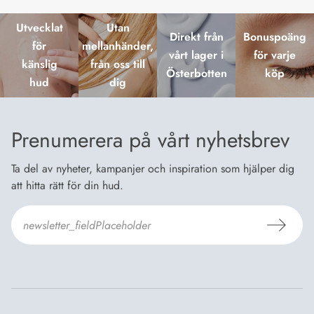
Utvecklat
Utan
Direkt från
Bonuspoäng
för
mellanhänder,
vårt lager i
för varje
känslig
från oss till
Österbotten
köp
hud
dig
Prenumerera på vårt nyhetsbrev
Ta del av nyheter, kampanjer och inspiration som hjälper dig
att hitta rätt för din hud.
Jag godkänner Dermosils
Köp- och leveransvillkor
och
Dataskyddsbeskrivning
.
*