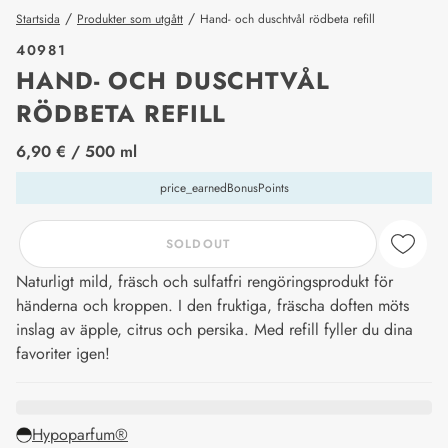
/
/
Startsida
Produkter som utgått
Hand- och duschtvål rödbeta refill
40981
HAND- OCH DUSCHTVÅL
RÖDBETA REFILL
price_label
6,90 €
/ 500 ml
price_earnedBonusPoints
SOLDOUT
Naturligt mild, fräsch och sulfatfri rengöringsprodukt för
händerna och kroppen. I den fruktiga, fräscha doften möts
inslag av äpple, citrus och persika. Med refill fyller du dina
favoriter igen!
Hypoparfum®