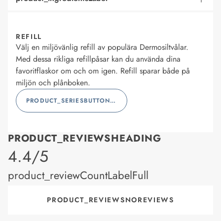
REFILL
Välj en miljövänlig refill av populära Dermosiltvålar.
Med dessa rikliga refillpåsar kan du använda dina
favoritflaskor om och om igen. Refill sparar både på
miljön och plånboken.
PRODUCT_SERIESBUTTONLABEL
PRODUCT_REVIEWSHEADING
product_rating
4.4/5
product_reviewCountLabelFull
PRODUCT_REVIEWSNOREVIEWS