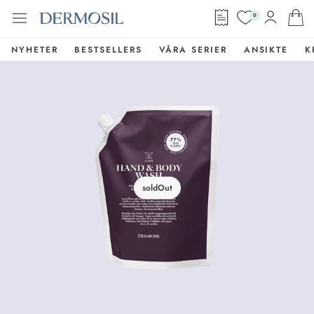
0
NYHETER
BESTSELLERS
VÅRA SERIER
ANSIKTE
K
soldOut