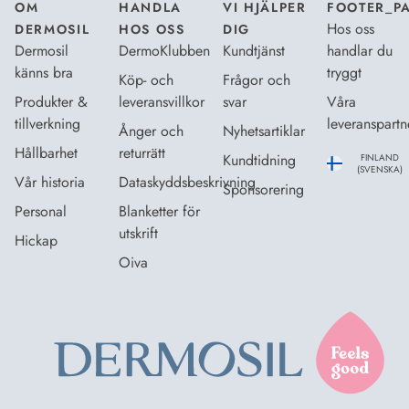
OM
HANDLA
VI HJÄLPER
FOOTER_P
Hos oss
DERMOSIL
HOS OSS
DIG
Dermosil
DermoKlubben
Kundtjänst
handlar du
känns bra
tryggt
Köp- och
Frågor och
Produkter &
leveransvillkor
svar
Våra
tillverkning
leveranspartn
Ånger och
Nyhetsartiklar
Hållbarhet
returrätt
Kundtidning
FINLAND
(SVENSKA)
Vår historia
Dataskyddsbeskrivning
Sponsorering
Personal
Blanketter för
utskrift
Hickap
Oiva