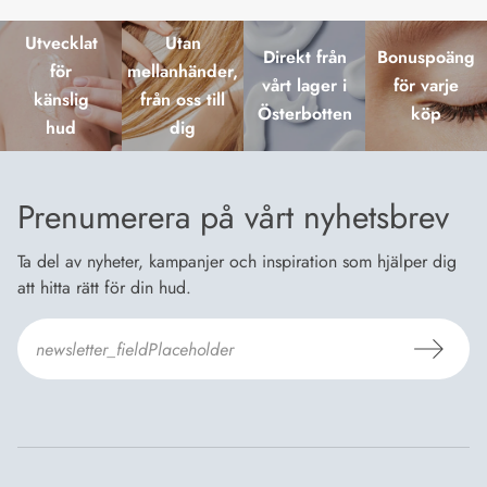
Utvecklat
Utan
Direkt från
Bonuspoäng
för
mellanhänder,
vårt lager i
för varje
känslig
från oss till
Österbotten
köp
hud
dig
Prenumerera på vårt nyhetsbrev
Ta del av nyheter, kampanjer och inspiration som hjälper dig
att hitta rätt för din hud.
Jag godkänner Dermosils
Köp- och leveransvillkor
och
Dataskyddsbeskrivning
.
*