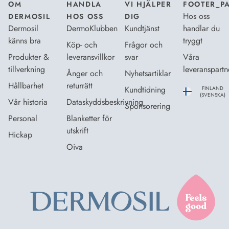
OM
HANDLA
VI HJÄLPER
FOOTER_P
Hos oss
DERMOSIL
HOS OSS
DIG
Dermosil
DermoKlubben
Kundtjänst
handlar du
känns bra
tryggt
Köp- och
Frågor och
Produkter &
leveransvillkor
svar
Våra
tillverkning
leveranspartn
Ånger och
Nyhetsartiklar
Hållbarhet
returrätt
Kundtidning
FINLAND
(SVENSKA)
Vår historia
Dataskyddsbeskrivning
Sponsorering
Personal
Blanketter för
utskrift
Hickap
Oiva