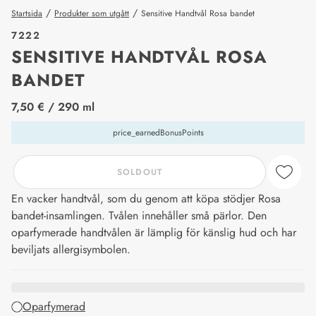
/
/
Startsida
Produkter som utgått
Sensitive Handtvål Rosa bandet
7222
SENSITIVE HANDTVÅL ROSA
BANDET
price_label
7,50 €
/ 290 ml
price_earnedBonusPoints
SOLDOUT
En vacker handtvål, som du genom att köpa stödjer Rosa
bandet-insamlingen. Tvålen innehåller små pärlor. Den
oparfymerade handtvålen är lämplig för känslig hud och har
beviljats allergisymbolen.
Oparfymerad