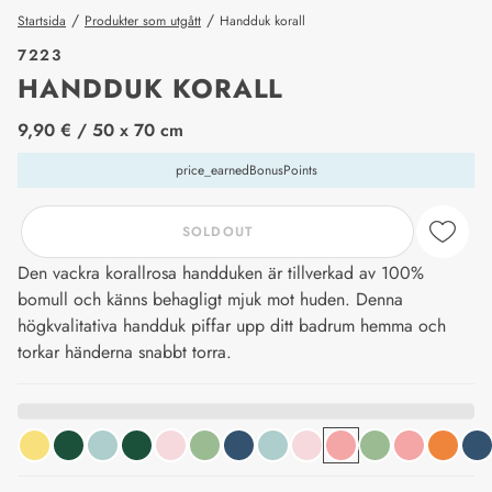
/
/
Startsida
Produkter som utgått
Handduk korall
7223
HANDDUK KORALL
price_label
9,90 €
/ 50 x 70 cm
price_earnedBonusPoints
SOLDOUT
Den vackra korallrosa handduken är tillverkad av 100%
bomull och känns behagligt mjuk mot huden. Denna
högkvalitativa handduk piffar upp ditt badrum hemma och
torkar händerna snabbt torra.