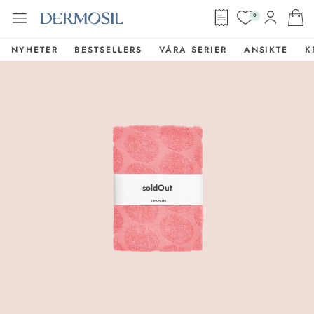
0
NYHETER
BESTSELLERS
VÅRA SERIER
ANSIKTE
K
soldOut