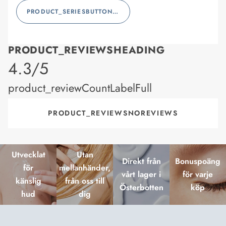
PRODUCT_SERIESBUTTONLABEL
PRODUCT_REVIEWSHEADING
product_rating
4.3/5
product_reviewCountLabelFull
PRODUCT_REVIEWSNOREVIEWS
Utvecklat
Utan
Direkt från
Bonuspoäng
för
mellanhänder,
vårt lager i
för varje
känslig
från oss till
Österbotten
köp
hud
dig