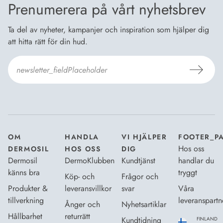
Prenumerera på vårt nyhetsbrev
Ta del av nyheter, kampanjer och inspiration som hjälper dig
att hitta rätt för din hud.
Jag godkänner Dermosils
Köp- och leveransvillkor
och
Dataskyddsbeskrivning
.
*
OM
HANDLA
VI HJÄLPER
FOOTER_P
Hos oss
DERMOSIL
HOS OSS
DIG
Dermosil
DermoKlubben
Kundtjänst
handlar du
känns bra
tryggt
Köp- och
Frågor och
Produkter &
leveransvillkor
svar
Våra
tillverkning
leveranspartn
Ånger och
Nyhetsartiklar
Hållbarhet
returrätt
Kundtidning
FINLAND