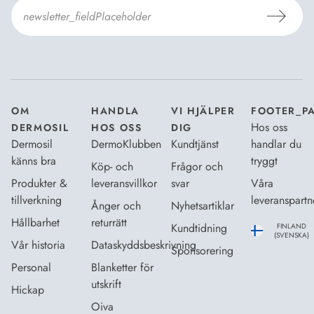
Jag godkänner Dermosils
Köp- och leveransvillkor
och
Dataskyddsbeskrivning
.
*
OM
HANDLA
VI HJÄLPER
FOOTER_P
Hos oss
DERMOSIL
HOS OSS
DIG
Dermosil
DermoKlubben
Kundtjänst
handlar du
känns bra
tryggt
Köp- och
Frågor och
Produkter &
leveransvillkor
svar
Våra
tillverkning
leveranspartn
Ånger och
Nyhetsartiklar
Hållbarhet
returrätt
Kundtidning
FINLAND
(SVENSKA)
Vår historia
Dataskyddsbeskrivning
Sponsorering
Personal
Blanketter för
utskrift
Hickap
Oiva