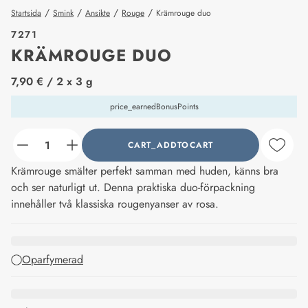
/
/
/
/
Startsida
Smink
Ansikte
Rouge
Krämrouge duo
7271
KRÄMROUGE DUO
price_label
7,90 €
/ 2 x 3 g
price_earnedBonusPoints
CART_ADDTOCART
counter_current
Krämrouge smälter perfekt samman med huden, känns bra
och ser naturligt ut. Denna praktiska duo-förpackning
innehåller två klassiska rougenyanser av rosa.
Oparfymerad