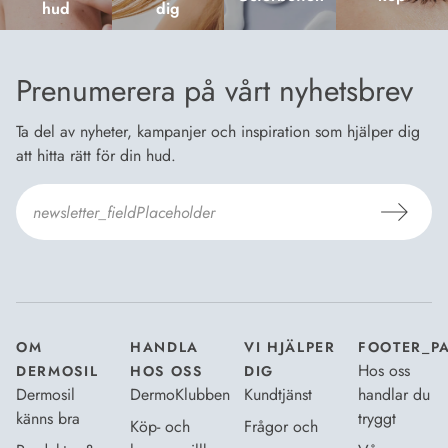
hud
dig
Prenumerera på vårt nyhetsbrev
Ta del av nyheter, kampanjer och inspiration som hjälper dig
att hitta rätt för din hud.
Jag godkänner Dermosils
Köp- och leveransvillkor
och
Dataskyddsbeskrivning
.
*
OM
HANDLA
VI HJÄLPER
FOOTER_P
Hos oss
DERMOSIL
HOS OSS
DIG
Dermosil
DermoKlubben
Kundtjänst
handlar du
känns bra
tryggt
Köp- och
Frågor och