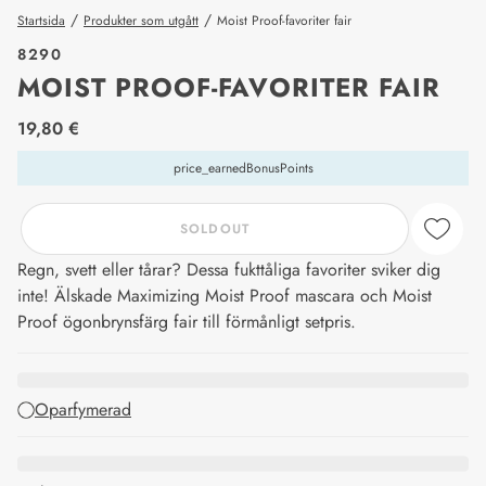
/
/
Startsida
Produkter som utgått
Moist Proof-favoriter fair
8290
MOIST PROOF-FAVORITER FAIR
price_label
19,80 €
price_earnedBonusPoints
SOLDOUT
Regn, svett eller tårar? Dessa fukttåliga favoriter sviker dig
inte! Älskade Maximizing Moist Proof mascara och Moist
Proof ögonbrynsfärg fair till förmånligt setpris.
Oparfymerad