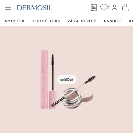
0
NYHETER
BESTSELLERS
VÅRA SERIER
ANSIKTE
K
soldOut