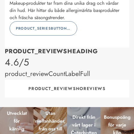
Makeup-produkter tar fram dina unika drag och vårdar
din hud. Här hittar du både allergimärkta basprodukter
och fräscha säsongstrender.
PRODUCT_SERIESBUTTONLABEL
PRODUCT_REVIEWSHEADING
product_rating
4.6/5
product_reviewCountLabelFull
PRODUCT_REVIEWSNOREVIEWS
Utvecklat
Utan
Direkt från
Bonuspoäng
för
mellanhänder,
vårt lager i
för varje
känslig
från oss till
Österbotten
köp