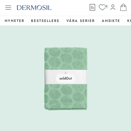
0
NYHETER
BESTSELLERS
VÅRA SERIER
ANSIKTE
K
soldOut