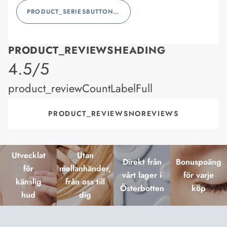
PRODUCT_SERIESBUTTONLABEL
PRODUCT_REVIEWSHEADING
product_rating
4.5/5
product_reviewCountLabelFull
PRODUCT_REVIEWSNOREVIEWS
Utvecklat
Utan
Direkt från
Bonuspoäng
för
mellanhänder,
vårt lager i
för varje
känslig
från oss till
Österbotten
köp
hud
dig