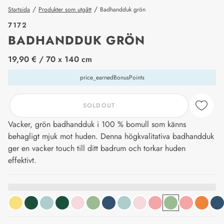
/
/
Startsida
Produkter som utgått
Badhandduk grön
7172
BADHANDDUK GRÖN
price_label
19,90 €
/ 70 x 140 cm
price_earnedBonusPoints
SOLDOUT
Vacker, grön badhandduk i 100 % bomull som känns
behagligt mjuk mot huden. Denna högkvalitativa badhandduk
ger en vacker touch till ditt badrum och torkar huden
effektivt.