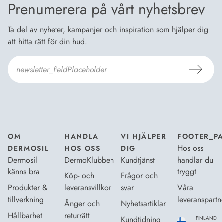
Prenumerera på vårt nyhetsbrev
Ta del av nyheter, kampanjer och inspiration som hjälper dig
att hitta rätt för din hud.
Jag godkänner Dermosils
Köp- och leveransvillkor
och
Dataskyddsbeskrivning
.
*
OM
HANDLA
VI HJÄLPER
FOOTER_P
Hos oss
DERMOSIL
HOS OSS
DIG
Dermosil
DermoKlubben
Kundtjänst
handlar du
känns bra
tryggt
Köp- och
Frågor och
Produkter &
leveransvillkor
svar
Våra
tillverkning
leveranspartn
Ånger och
Nyhetsartiklar
Hållbarhet
returrätt
Kundtidning
FINLAND