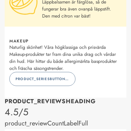
Läppbalsamen är färglösa, så de
fungerar bra även ovanpå läppstift.
Den med citron var bäst!
MAKEUP
Naturlig skönhet! Våra högklassiga och prisvärda
Makeup-produkter tar fram dina unika drag och vårdar
din hud. Här hittar du både allergimärkta basprodukter
och fräscha säsongstrender.
PRODUCT_SERIESBUTTONLABEL
PRODUCT_REVIEWSHEADING
product_rating
4.5/5
product_reviewCountLabelFull