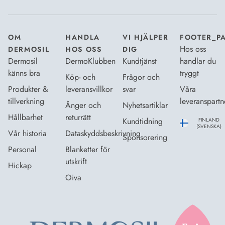
Dataskyddsbeskrivning
.
*
OM
HANDLA
VI HJÄLPER
FOOTER_P
Hos oss
DERMOSIL
HOS OSS
DIG
Dermosil
DermoKlubben
Kundtjänst
handlar du
känns bra
tryggt
Köp- och
Frågor och
Produkter &
leveransvillkor
svar
Våra
tillverkning
leveranspartn
Ånger och
Nyhetsartiklar
Hållbarhet
returrätt
Kundtidning
FINLAND
(SVENSKA)
Vår historia
Dataskyddsbeskrivning
Sponsorering
Personal
Blanketter för
utskrift
Hickap
Oiva