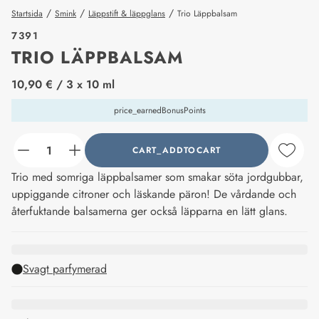
/
/
/
Startsida
Smink
Läppstift & läppglans
Trio Läppbalsam
7391
TRIO LÄPPBALSAM
price_label
10,90 €
/ 3 x 10 ml
price_earnedBonusPoints
CART_ADDTOCART
counter_current
Trio med somriga läppbalsamer som smakar söta jordgubbar,
uppiggande citroner och läskande päron! De vårdande och
återfuktande balsamerna ger också läpparna en lätt glans.
Svagt parfymerad