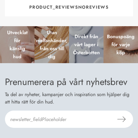
PRODUCT_REVIEWSNOREVIEWS
Utvecklat
Utan
Direkt från
Bonuspoäng
för
mellanhänder,
vårt lager i
för varje
känslig
från oss till
Österbotten
köp
hud
dig
Prenumerera på vårt nyhetsbrev
Ta del av nyheter, kampanjer och inspiration som hjälper dig
att hitta rätt för din hud.
Jag godkänner Dermosils
Köp- och leveransvillkor
och