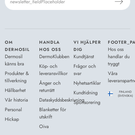
Jag godkänner Dermosils
Köp- och leveransvillkor
och
Dataskyddsbeskrivning
.
*
OM
HANDLA
VI HJÄLPER
FOOTER_P
Hos oss
DERMOSIL
HOS OSS
DIG
Dermosil
DermoKlubben
Kundtjänst
handlar du
känns bra
tryggt
Köp- och
Frågor och
Produkter &
leveransvillkor
svar
Våra
tillverkning
leveranspartn
Ånger och
Nyhetsartiklar
Hållbarhet
returrätt
Kundtidning
FINLAND
(SVENSKA)
Vår historia
Dataskyddsbeskrivning
Sponsorering
Personal
Blanketter för
utskrift
Hickap
Oiva