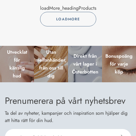
loadMore_headingProducts
LOADMORE
Utvecklat
Utan
Direkt från
Bonuspoäng
för
mellanhänder,
vårt lager i
för varje
känslig
från oss till
Österbotten
köp
hud
dig
Prenumerera på vårt nyhetsbrev
Ta del av nyheter, kampanjer och inspiration som hjälper dig
att hitta rätt för din hud.