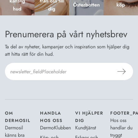
känslig
från oss till
Österbotten
köp
hud
dig
Prenumerera på vårt nyhetsbrev
Ta del av nyheter, kampanjer och inspiration som hjälper dig
att hitta rätt för din hud.
Jag godkänner Dermosils
Köp- och leveransvillkor
och
Dataskyddsbeskrivning
.
*
OM
HANDLA
VI HJÄLPER
FOOTER_P
Hos oss
DERMOSIL
HOS OSS
DIG
Dermosil
DermoKlubben
Kundtjänst
handlar du
känns bra
tryggt
Köp- och
Frågor och