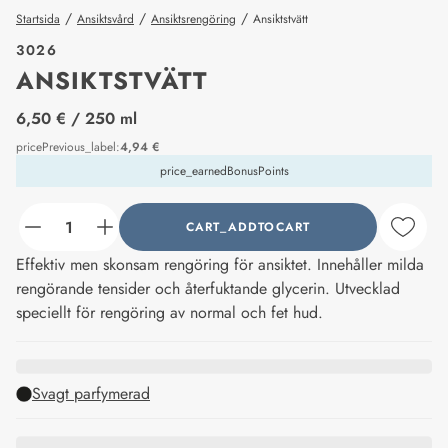
/
/
/
Startsida
Ansiktsvård
Ansiktsrengöring
Ansiktstvätt
3026
ANSIKTSTVÄTT
price_label
6,50 €
/ 250 ml
pricePrevious_label
:
4,94 €
price_earnedBonusPoints
CART_ADDTOCART
counter_current
Effektiv men skonsam rengöring för ansiktet. Innehåller milda
rengörande tensider och återfuktande glycerin. Utvecklad
speciellt för rengöring av normal och fet hud.
Svagt parfymerad