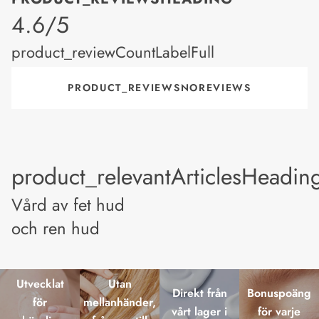
product_rating
4.6/5
product_reviewCountLabelFull
PRODUCT_REVIEWSNOREVIEWS
product_relevantArticlesHeadin
Vård av fet hud
och ren hud
Utvecklat
Utan
Direkt från
Bonuspoäng
för
mellanhänder,
vårt lager i
för varje