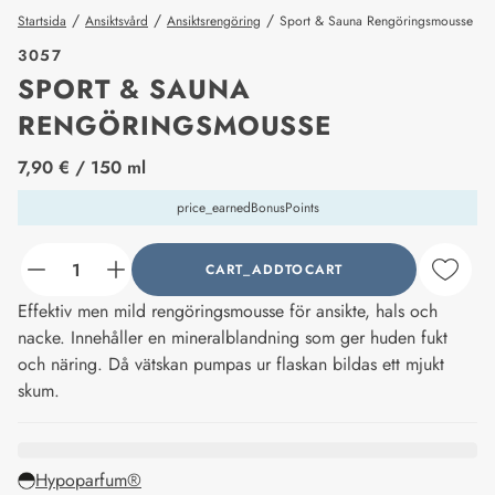
/
/
/
Startsida
Ansiktsvård
Ansiktsrengöring
Sport & Sauna Rengöringsmousse
3057
SPORT & SAUNA
RENGÖRINGSMOUSSE
price_label
7,90 €
/ 150 ml
price_earnedBonusPoints
CART_ADDTOCART
counter_current
Effektiv men mild rengöringsmousse för ansikte, hals och
nacke. Innehåller en mineralblandning som ger huden fukt
och näring. Då vätskan pumpas ur flaskan bildas ett mjukt
skum.
Hypoparfum®