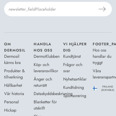
Jag godkänner Dermosils
Köp- och leveransvillkor
och
Dataskyddsbeskrivning
.
*
OM
HANDLA
VI HJÄLPER
FOOTER_P
Hos oss
DERMOSIL
HOS OSS
DIG
Dermosil
DermoKlubben
Kundtjänst
handlar du
känns bra
tryggt
Köp- och
Frågor och
Produkter &
leveransvillkor
svar
Våra
tillverkning
leveranspartn
Ånger och
Nyhetsartiklar
Hållbarhet
returrätt
Kundtidning
FINLAND
(SVENSKA)
Vår historia
Dataskyddsbeskrivning
Sponsorering
Personal
Blanketter för
utskrift
Hickap