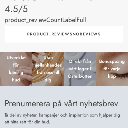
product_rating
4.5/5
product_reviewCountLabelFull
PRODUCT_REVIEWSNOREVIEWS
Utvecklat
Utan
Direkt från
Bonuspoäng
för
mellanhänder,
vårt lager i
för varje
känslig
från oss till
Österbotten
köp
hud
dig
Prenumerera på vårt nyhetsbrev
Ta del av nyheter, kampanjer och inspiration som hjälper dig
att hitta rätt för din hud.