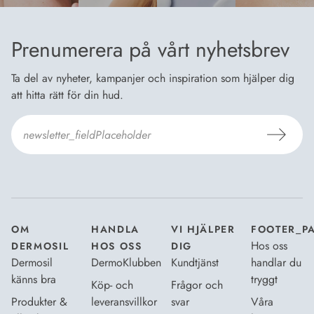
Prenumerera på vårt nyhetsbrev
Ta del av nyheter, kampanjer och inspiration som hjälper dig
att hitta rätt för din hud.
Jag godkänner Dermosils
Köp- och leveransvillkor
och
Dataskyddsbeskrivning
.
*
OM
HANDLA
VI HJÄLPER
FOOTER_P
Hos oss
DERMOSIL
HOS OSS
DIG
Dermosil
DermoKlubben
Kundtjänst
handlar du
känns bra
tryggt
Köp- och
Frågor och
Produkter &
leveransvillkor
svar
Våra