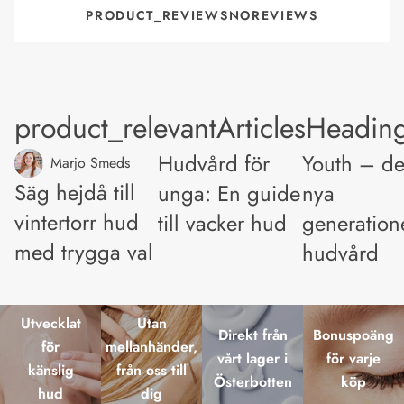
PRODUCT_REVIEWSNOREVIEWS
product_relevantArticlesHeadin
Hudvård för
Youth – d
Marjo Smeds
Säg hejdå till
unga: En guide
nya
vintertorr hud
till vacker hud
generation
med trygga val
hudvård
Utvecklat
Utan
Direkt från
Bonuspoäng
för
mellanhänder,
vårt lager i
för varje
känslig
från oss till
Österbotten
köp
hud
dig