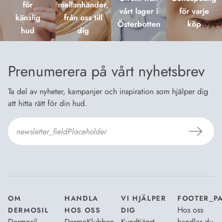
för
mellanhänder,
vårt lager i
för varje
känslig
från oss till
Österbotten
köp
hud
dig
Prenumerera på vårt nyhetsbrev
Ta del av nyheter, kampanjer och inspiration som hjälper dig
att hitta rätt för din hud.
Jag godkänner Dermosils
Köp- och leveransvillkor
och
Dataskyddsbeskrivning
.
*
OM
HANDLA
VI HJÄLPER
FOOTER_P
Hos oss
DERMOSIL
HOS OSS
DIG
Dermosil
DermoKlubben
Kundtjänst
handlar du