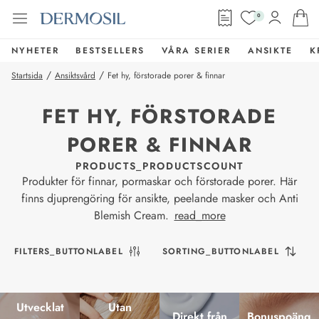
0
NYHETER
BESTSELLERS
VÅRA SERIER
ANSIKTE
K
/
/
Startsida
Ansiktsvård
Fet hy, förstorade porer & finnar
FET HY, FÖRSTORADE
PORER & FINNAR
PRODUCTS_PRODUCTSCOUNT
Produkter för finnar, pormaskar och förstorade porer. Här
finns djuprengöring för ansikte, peelande masker och Anti
Blemish Cream.
read_more
FILTERS_BUTTONLABEL
SORTING_BUTTONLABEL
Utvecklat
Utan
Direkt från
Bonuspoäng