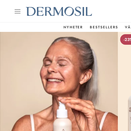
NYHETER
BESTSELLERS
VÅ
-23