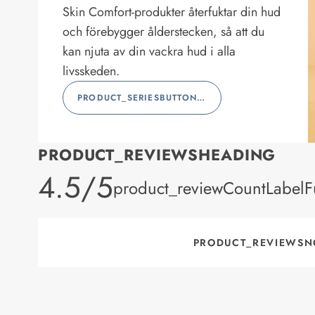
Skin Comfort-produkter återfuktar din hud
och förebygger ålderstecken, så att du
kan njuta av din vackra hud i alla
livsskeden.
PRODUCT_SERIESBUTTONLABEL
PRODUCT_REVIEWSHEADING
product_rating
4.5/5
product_reviewCountLabelFu
PRODUCT_REVIEWSN