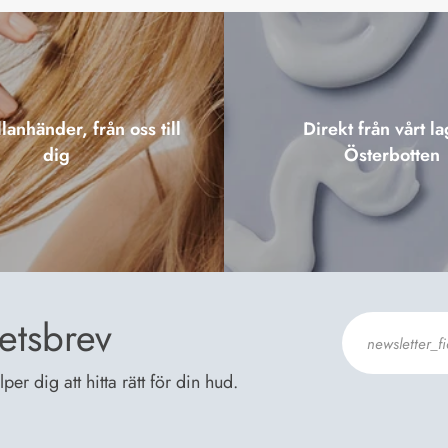
lanhänder, från oss till
Direkt från vårt la
dig
Österbotten
etsbrev
er dig att hitta rätt för din hud.
Jag godkänn
Dataskyddsb