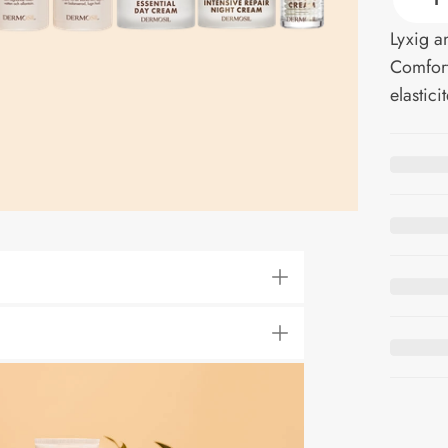
Lyxig a
Comfort
elastici