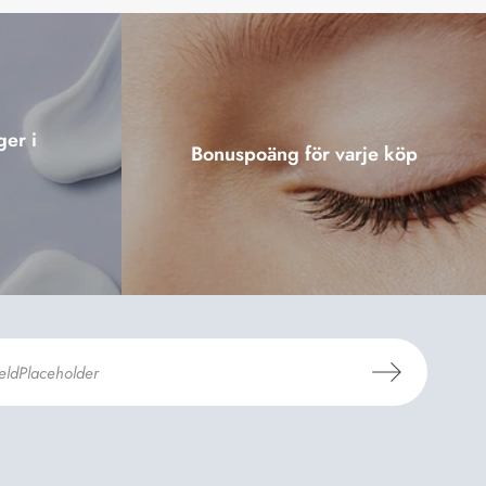
ger i
Bonuspoäng för varje köp
er Dermosils
Köp- och leveransvillkor
och
eskrivning
.
*