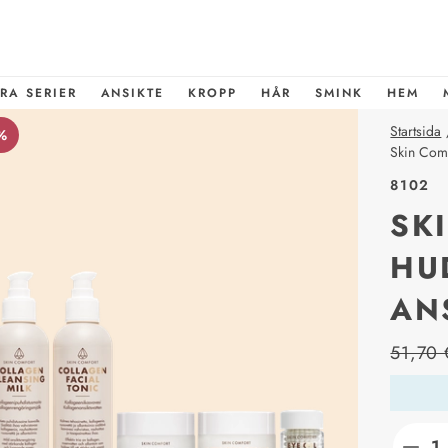
RA SERIER
ANSIKTE
KROPP
HÅR
SMINK
HEM
Startsida
%
Skin Comf
8102
SK
HU
AN
price_l
51,70 