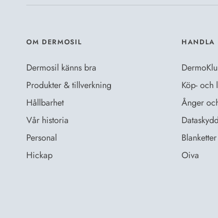
OM DERMOSIL
HANDLA 
Dermosil känns bra
DermoKlu
Produkter & tillverkning
Köp- och l
Hållbarhet
Ånger och 
Vår historia
Dataskydd
Personal
Blanketter 
Hickap
Oiva