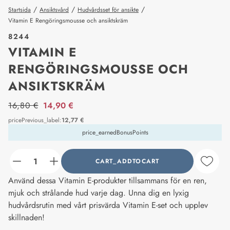
/
/
/
Startsida
Ansiktsvård
Hudvårdsset för ansikte
Vitamin E Rengöringsmousse och ansiktskräm
8244
VITAMIN E
RENGÖRINGSMOUSSE OCH
ANSIKTSKRÄM
price_label
16,80 €
14,90 €
pricePrevious_label
:
12,77 €
price_earnedBonusPoints
CART_ADDTOCART
counter_current
Använd dessa Vitamin E-produkter tillsammans för en ren,
mjuk och strålande hud varje dag. Unna dig en lyxig
hudvårdsrutin med vårt prisvärda Vitamin E-set och upplev
skillnaden!