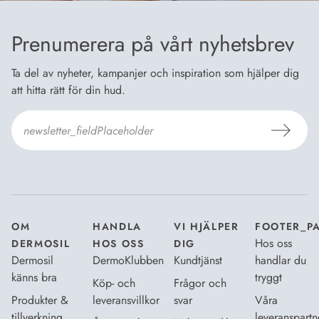
Prenumerera på vårt nyhetsbrev
Ta del av nyheter, kampanjer och inspiration som hjälper dig
att hitta rätt för din hud.
Jag godkänner Dermosils
Köp- och leveransvillkor
och
Dataskyddsbeskrivning
.
*
OM
HANDLA
VI HJÄLPER
FOOTER_P
Hos oss
DERMOSIL
HOS OSS
DIG
Dermosil
DermoKlubben
Kundtjänst
handlar du
känns bra
tryggt
Köp- och
Frågor och
Produkter &
leveransvillkor
svar
Våra
tillverkning
leveranspartn