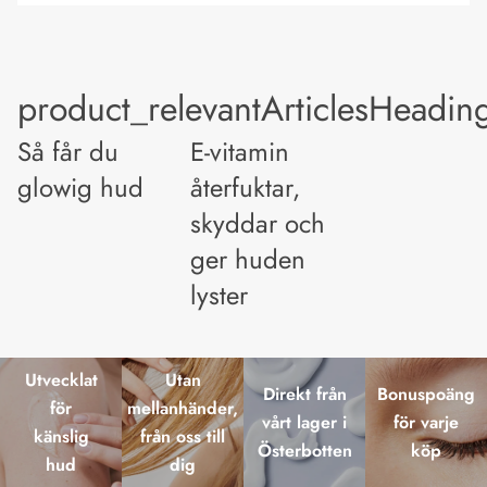
product_relevantArticlesHeadin
Så får du
E-vitamin
glowig hud
återfuktar,
skyddar och
ger huden
lyster
Utvecklat
Utan
Direkt från
Bonuspoäng
för
mellanhänder,
vårt lager i
för varje
känslig
från oss till
Österbotten
köp
hud
dig