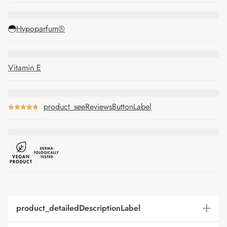
Hypoparfum®
Vitamin E
product_seeReviewsButtonLabel
product_detailedDescriptionLabel