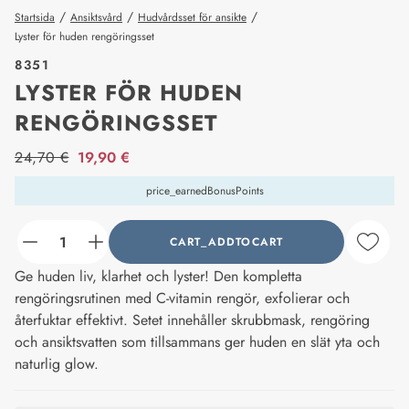
/
/
/
Startsida
Ansiktsvård
Hudvårdsset för ansikte
Lyster för huden rengöringsset
8351
LYSTER FÖR HUDEN
RENGÖRINGSSET
price_label
24,70 €
19,90 €
price_earnedBonusPoints
CART_ADDTOCART
counter_current
Ge huden liv, klarhet och lyster! Den kompletta
rengöringsrutinen med C-vitamin rengör, exfolierar och
återfuktar effektivt. Setet innehåller skrubbmask, rengöring
och ansiktsvatten som tillsammans ger huden en slät yta och
naturlig glow.