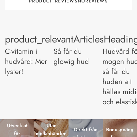
PRODUCT_REVIEWSNOREVIEWS
product_relevantArticlesHeadin
C-vitamin i
Så får du
Hudvård fö
hudvård: Mer
glowig hud
mogen hu
lyster!
så får du
huden att
hållas mid
och elastis
Utvecklat
Utan
Direkt från
Bonuspoäng
för
mellanhänder,