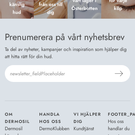
vårt lager i
för varje
känslig
från oss till
Österbotten
köp
hud
dig
Prenumerera på vårt nyhetsbrev
Ta del av nyheter, kampanjer och inspiration som hjälper dig
att hitta rätt för din hud.
Jag godkänner Dermosils
Köp- och leveransvillkor
och
Dataskyddsbeskrivning
.
*
OM
HANDLA
VI HJÄLPER
FOOTER_P
Hos oss
DERMOSIL
HOS OSS
DIG
Dermosil
DermoKlubben
Kundtjänst
handlar du