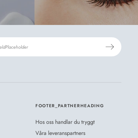
er Dermosils
Köp- och leveransvillkor
och
eskrivning
.
*
FOOTER_PARTNERHEADING
Hos oss handlar du tryggt
Våra leveranspartners