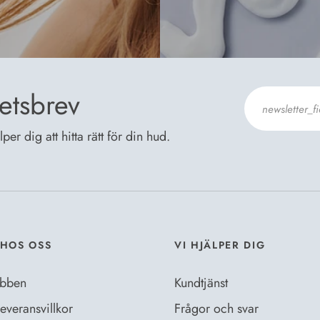
etsbrev
er dig att hitta rätt för din hud.
Jag godkänn
Dataskyddsb
HOS OSS
VI HJÄLPER DIG
bben
Kundtjänst
everansvillkor
Frågor och svar