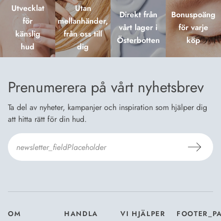
Utvecklat
Utan
Direkt från
Bonuspoäng
för
mellanhänder,
vårt lager i
för varje
känslig
från oss till
Österbotten
köp
hud
dig
Prenumerera på vårt nyhetsbrev
Ta del av nyheter, kampanjer och inspiration som hjälper dig
att hitta rätt för din hud.
Jag godkänner Dermosils
Köp- och leveransvillkor
och
Dataskyddsbeskrivning
.
*
OM
HANDLA
VI HJÄLPER
FOOTER_P