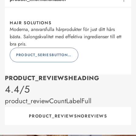
HAIR SOLUTIONS
Moderna, ansvarsfulla hårprodukter för just ditt hårs
bästa. Salongskvalitet med effektiva ingredienser till ett
bra pris.
PRODUCT_SERIESBUTTONLABEL
PRODUCT_REVIEWSHEADING
product_rating
4.4/5
product_reviewCountLabelFull
PRODUCT_REVIEWSNOREVIEWS