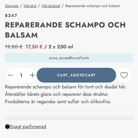
/
/
/
Startsida
Hårvård
Hårvårdsset
Reparerande schampo och balsam
8247
REPARERANDE SCHAMPO OCH
BALSAM
price_label
19,80 €
17,50 €
/ 2 x 250 ml
price_earnedBonusPoints
CART_ADDTOCART
counter_current
Reparerande schampo och balsam för torrt och skadat hår.
Återställer hårets glans och reparerar dess struktur.
Produkterna är veganska samt sulfat- och silikonfria.
Svagt parfymerad