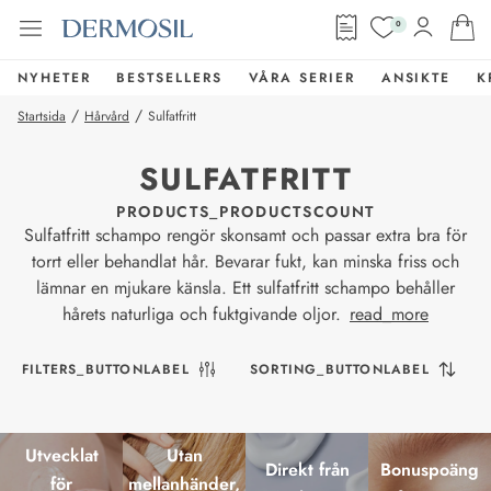
0
NYHETER
BESTSELLERS
VÅRA SERIER
ANSIKTE
K
/
/
Startsida
Hårvård
Sulfatfritt
SULFATFRITT
PRODUCTS_PRODUCTSCOUNT
Sulfatfritt schampo rengör skonsamt och passar extra bra för
torrt eller behandlat hår. Bevarar fukt, kan minska friss och
lämnar en mjukare känsla. Ett sulfatfritt schampo behåller
hårets naturliga och fuktgivande oljor.
read_more
FILTERS_BUTTONLABEL
SORTING_BUTTONLABEL
Utvecklat
Utan
Direkt från
Bonuspoäng
för
mellanhänder,