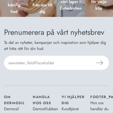
vårt lager i
för varje
känslig
från oss till
Österbotten
köp
hud
dig
Prenumerera på vårt nyhetsbrev
Ta del av nyheter, kampanjer och inspiration som hjälper dig
att hitta rätt för din hud.
Jag godkänner Dermosils
Köp- och leveransvillkor
och
Dataskyddsbeskrivning
.
*
OM
HANDLA
VI HJÄLPER
FOOTER_P
Hos oss
DERMOSIL
HOS OSS
DIG
Dermosil
DermoKlubben
Kundtjänst
handlar du