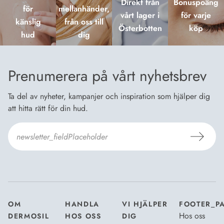
Direkt från
Bonuspoäng
för
mellanhänder,
vårt lager i
för varje
känslig
från oss till
Österbotten
köp
hud
dig
Prenumerera på vårt nyhetsbrev
Ta del av nyheter, kampanjer och inspiration som hjälper dig
att hitta rätt för din hud.
Jag godkänner Dermosils
Köp- och leveransvillkor
och
Dataskyddsbeskrivning
.
*
OM
HANDLA
VI HJÄLPER
FOOTER_P
Hos oss
DERMOSIL
HOS OSS
DIG