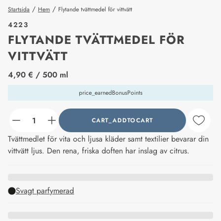
/
/
Startsida
Hem
Flytande tvättmedel för vittvätt
4223
FLYTANDE TVÄTTMEDEL FÖR
VITTVÄTT
price_label
4,90 €
/ 500 ml
price_earnedBonusPoints
CART_ADDTOCART
counter_current
Tvättmedlet för vita och ljusa kläder samt textilier bevarar din
vittvätt ljus. Den rena, friska doften har inslag av citrus.
Svagt parfymerad