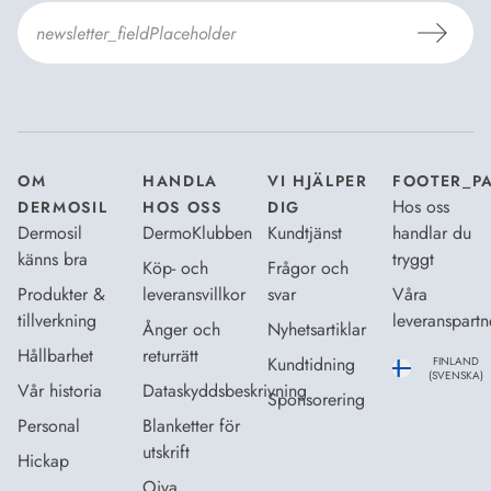
Jag godkänner Dermosils
Köp- och leveransvillkor
och
Dataskyddsbeskrivning
.
*
OM
HANDLA
VI HJÄLPER
FOOTER_P
Hos oss
DERMOSIL
HOS OSS
DIG
Dermosil
DermoKlubben
Kundtjänst
handlar du
känns bra
tryggt
Köp- och
Frågor och
Produkter &
leveransvillkor
svar
Våra
tillverkning
leveranspartn
Ånger och
Nyhetsartiklar
Hållbarhet
returrätt
Kundtidning
FINLAND
(SVENSKA)
Vår historia
Dataskyddsbeskrivning
Sponsorering
Personal
Blanketter för
utskrift
Hickap
Oiva