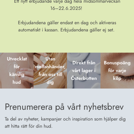
Ett nytt erbjudande varje dag hela midsommarveckan
16–22.6.2025!
Erbjudandena gäller endast en dag och aktiveras
automatiskt i kassan. Erbjudandena gäller ej set.
Utvecklat
Utan
Direkt från
Bonuspoäng
för
mellanhänder,
vårt lager i
för varje
känslig
från oss till
Österbotten
köp
hud
dig
Prenumerera på vårt nyhetsbrev
Ta del av nyheter, kampanjer och inspiration som hjälper dig
att hitta rätt för din hud.