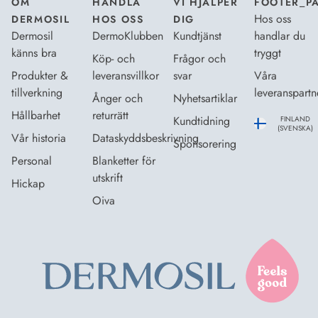
OM
HANDLA
VI HJÄLPER
FOOTER_P
Hos oss
DERMOSIL
HOS OSS
DIG
Dermosil
DermoKlubben
Kundtjänst
handlar du
känns bra
tryggt
Köp- och
Frågor och
Produkter &
leveransvillkor
svar
Våra
tillverkning
leveranspartn
Ånger och
Nyhetsartiklar
Hållbarhet
returrätt
Kundtidning
FINLAND
(SVENSKA)
Vår historia
Dataskyddsbeskrivning
Sponsorering
Personal
Blanketter för
utskrift
Hickap
Oiva