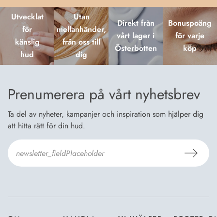
Utvecklat
Utan
Direkt från
Bonuspoäng
för
mellanhänder,
vårt lager i
för varje
känslig
från oss till
Österbotten
köp
hud
dig
Prenumerera på vårt nyhetsbrev
Ta del av nyheter, kampanjer och inspiration som hjälper dig
att hitta rätt för din hud.
Jag godkänner Dermosils
Köp- och leveransvillkor
och
Dataskyddsbeskrivning
.
*