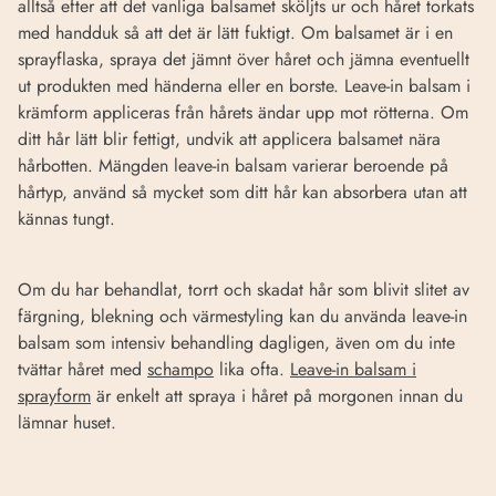
alltså efter att det vanliga balsamet sköljts ur och håret torkats
med handduk så att det är lätt fuktigt. Om balsamet är i en
sprayflaska, spraya det jämnt över håret och jämna eventuellt
ut produkten med händerna eller en borste. Leave-in balsam i
krämform appliceras från hårets ändar upp mot rötterna. Om
ditt hår lätt blir fettigt, undvik att applicera balsamet nära
hårbotten. Mängden leave-in balsam varierar beroende på
hårtyp, använd så mycket som ditt hår kan absorbera utan att
kännas tungt.
Om du har behandlat, torrt och skadat hår som blivit slitet av
färgning, blekning och värmestyling kan du använda leave-in
balsam som intensiv behandling dagligen, även om du inte
tvättar håret med
schampo
lika ofta.
Leave-in balsam i
sprayform
är enkelt att spraya i håret på morgonen innan du
lämnar huset.