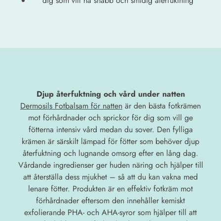
dig som vill ha snabb och smidig återfuktning
Djup återfuktning och vård under natten
Dermosils Fotbalsam för natten
är den bästa fotkrämen
mot förhårdnader och sprickor för dig som vill ge
fötterna intensiv vård medan du sover. Den fylliga
krämen är särskilt lämpad för fötter som behöver djup
återfuktning och lugnande omsorg efter en lång dag.
Vårdande ingredienser ger huden näring och hjälper till
att återställa dess mjukhet – så att du kan vakna med
lenare fötter. Produkten är en effektiv fotkräm mot
förhårdnader eftersom den innehåller kemiskt
exfolierande PHA- och AHA-syror som hjälper till att