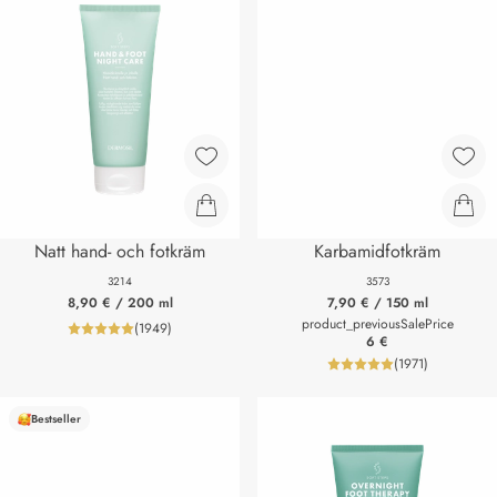
Natt hand- och fotkräm
Karbamidfotkräm
3214
3573
8,90 €
/ 200 ml
7,90 €
/ 150 ml
product_previousSalePrice
(
1949
)
product_reviewNumberLabel
6 €
(
1971
)
product_review
Bestseller