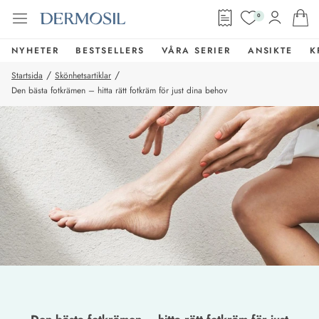
0
NYHETER
BESTSELLERS
VÅRA SERIER
ANSIKTE
K
/
/
Startsida
Skönhetsartiklar
Den bästa fotkrämen – hitta rätt fotkräm för just dina behov