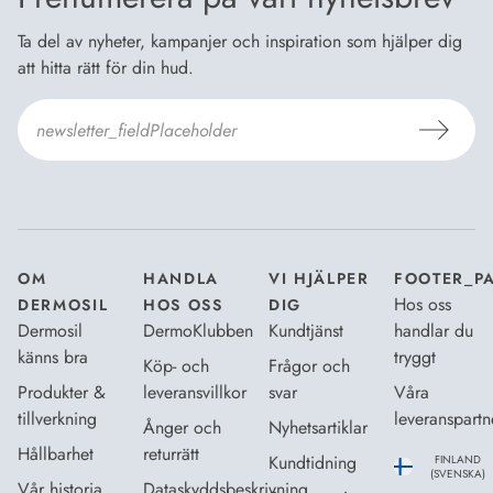
Ta del av nyheter, kampanjer och inspiration som hjälper dig
att hitta rätt för din hud.
Jag godkänner Dermosils
Köp- och leveransvillkor
och
Dataskyddsbeskrivning
.
*
OM
HANDLA
VI HJÄLPER
FOOTER_P
Hos oss
DERMOSIL
HOS OSS
DIG
Dermosil
DermoKlubben
Kundtjänst
handlar du
känns bra
tryggt
Köp- och
Frågor och
Produkter &
leveransvillkor
svar
Våra
tillverkning
leveranspartn
Ånger och
Nyhetsartiklar
Hållbarhet
returrätt
Kundtidning
FINLAND
(SVENSKA)
Vår historia
Dataskyddsbeskrivning