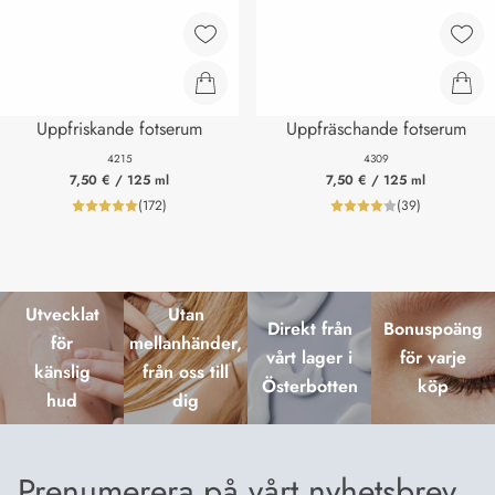
Uppfriskande fotserum
Uppfräschande fotserum
4215
4309
7,50 €
/ 125 ml
7,50 €
/ 125 ml
(
172
)
(
39
)
product_reviewNumberLabel
product_review
Utvecklat
Utan
Direkt från
Bonuspoäng
för
mellanhänder,
vårt lager i
för varje
känslig
från oss till
Österbotten
köp
hud
dig
Prenumerera på vårt nyhetsbrev