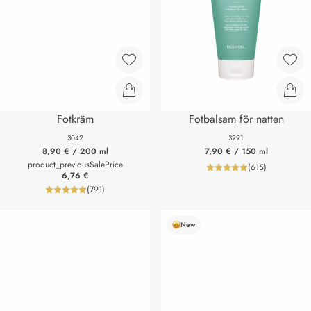
Fotkräm
Fotbalsam för natten
3042
3991
8,90 €
/ 200 ml
7,90 €
/ 150 ml
product_previousSalePrice
(
615
)
product_review
6,76 €
(
791
)
product_reviewNumberLabel
New