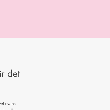
är det
Fel nyans