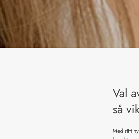
Val a
så vi
Med rätt ny