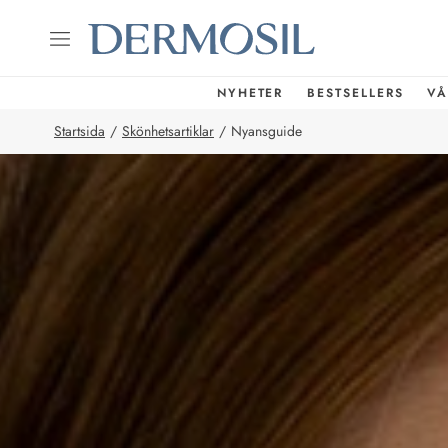
NYHETER
BESTSELLERS
VÅ
Startsida
/
Skönhetsartiklar
/
Nyansguide