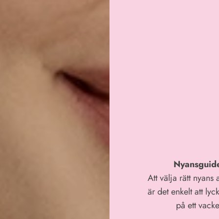
Nyansguide 
Att välja rätt nyan
är det enkelt att ly
på ett vacke