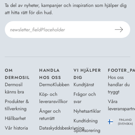
Ta del av nyheter, kampanjer och inspiration som hjälper dig
att hitta rätt för din hud.
Jag godkänner Dermosils
Köp- och leveransvillkor
och
Dataskyddsbeskrivning
.
*
OM
HANDLA
VI HJÄLPER
FOOTER_P
Hos oss
DERMOSIL
HOS OSS
DIG
Dermosil
DermoKlubben
Kundtjänst
handlar du
känns bra
tryggt
Köp- och
Frågor och
Produkter &
leveransvillkor
svar
Våra
tillverkning
leveranspartn
Ånger och
Nyhetsartiklar
Hållbarhet
returrätt
Kundtidning
FINLAND
(SVENSKA)
Vår historia
Dataskyddsbeskrivning
Sponsorering