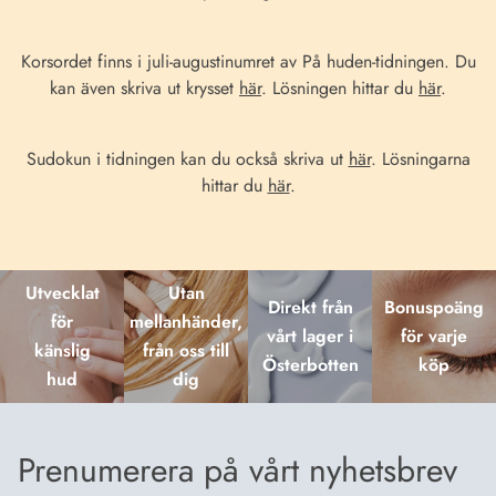
Korsordet finns i juli-augustinumret av På huden-tidningen. Du
kan även skriva ut krysset
här
. Lösningen hittar du
här
.
Sudokun i tidningen kan du också skriva ut
här
. Lösningarna
hittar du
här
.
Utvecklat
Utan
Direkt från
Bonuspoäng
för
mellanhänder,
vårt lager i
för varje
känslig
från oss till
Österbotten
köp
hud
dig
Prenumerera på vårt nyhetsbrev