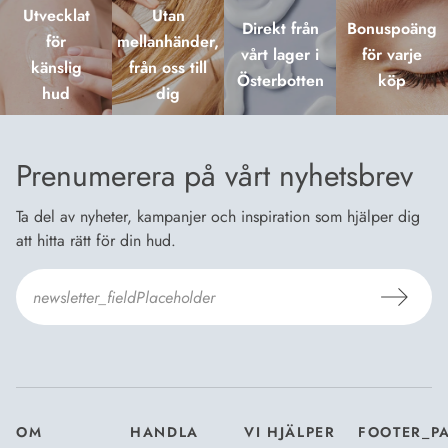
Utvecklat
Utan
Direkt från
Bonuspoäng
för
mellanhänder,
vårt lager i
för varje
känslig
från oss till
Österbotten
köp
hud
dig
Prenumerera på vårt nyhetsbrev
Ta del av nyheter, kampanjer och inspiration som hjälper dig
att hitta rätt för din hud.
Jag godkänner Dermosils
Köp- och leveransvillkor
och
Dataskyddsbeskrivning
.
*
OM
HANDLA
VI HJÄLPER
FOOTER_P