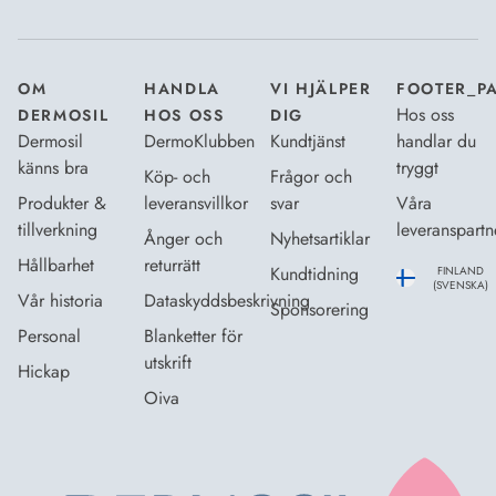
Dataskyddsbeskrivning
.
*
OM
HANDLA
VI HJÄLPER
FOOTER_P
Hos oss
DERMOSIL
HOS OSS
DIG
Dermosil
DermoKlubben
Kundtjänst
handlar du
känns bra
tryggt
Köp- och
Frågor och
Produkter &
leveransvillkor
svar
Våra
tillverkning
leveranspartn
Ånger och
Nyhetsartiklar
Hållbarhet
returrätt
Kundtidning
FINLAND
(SVENSKA)
Vår historia
Dataskyddsbeskrivning
Sponsorering
Personal
Blanketter för
utskrift
Hickap
Oiva