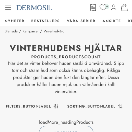
0
NYHETER
BESTSELLERS
VÅRA SERIER
ANSIKTE
K
/
/
Startsida
Kampanjer
Vinterhudvård
VINTERHUDENS HJÄLTAR
PRODUCTS_PRODUCTSCOUNT
När det är vinter behöver huden särskild omvårdnad. Slipp
torr och stram hud som också känns obehaglig. Rikliga
produkter ger huden den fukt den längtar efter. Dessa
produkter håller huden mjuk och välmående i kallt
vinterväder.
FILTERS_BUTTONLABEL
SORTING_BUTTONLABEL
loadMore_headingProducts