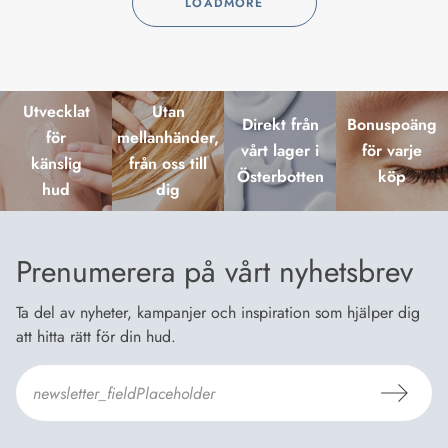
LOADMORE
Utvecklat
Utan
Direkt från
Bonuspoäng
för
mellanhänder,
vårt lager i
för varje
känslig
från oss till
Österbotten
köp
hud
dig
Prenumerera på vårt nyhetsbrev
Ta del av nyheter, kampanjer och inspiration som hjälper dig
att hitta rätt för din hud.
Jag godkänner Dermosils
Köp- och leveransvillkor
och