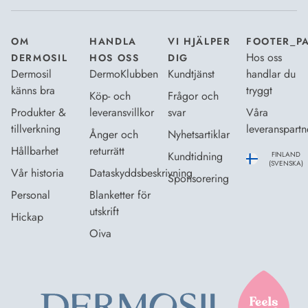
OM
HANDLA
VI HJÄLPER
FOOTER_P
Hos oss
DERMOSIL
HOS OSS
DIG
Dermosil
DermoKlubben
Kundtjänst
handlar du
känns bra
tryggt
Köp- och
Frågor och
Produkter &
leveransvillkor
svar
Våra
tillverkning
leveranspartn
Ånger och
Nyhetsartiklar
Hållbarhet
returrätt
Kundtidning
FINLAND
(SVENSKA)
Vår historia
Dataskyddsbeskrivning
Sponsorering
Personal
Blanketter för
utskrift
Hickap
Oiva