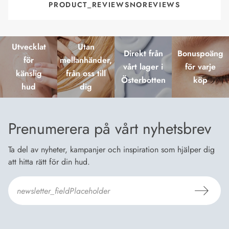
PRODUCT_REVIEWSNOREVIEWS
Utvecklat
Utan
Direkt från
Bonuspoäng
för
mellanhänder,
vårt lager i
för varje
känslig
från oss till
Österbotten
köp
hud
dig
Prenumerera på vårt nyhetsbrev
Ta del av nyheter, kampanjer och inspiration som hjälper dig
att hitta rätt för din hud.
Jag godkänner Dermosils
Köp- och leveransvillkor
och
Dataskyddsbeskrivning
.
*