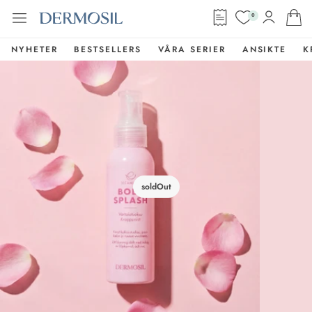
0
NYHETER
BESTSELLERS
VÅRA SERIER
ANSIKTE
K
soldOut