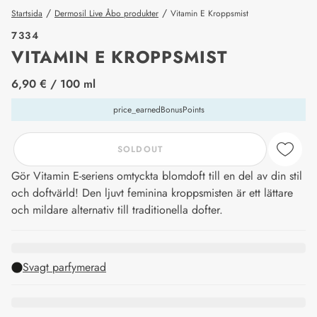
/
/
Startsida
Dermosil Live Åbo produkter
Vitamin E Kroppsmist
7334
VITAMIN E KROPPSMIST
price_label
6,90 €
/ 100 ml
price_earnedBonusPoints
SOLDOUT
Gör Vitamin E-seriens omtyckta blomdoft till en del av din stil
och doftvärld! Den ljuvt feminina kroppsmisten är ett lättare
och mildare alternativ till traditionella dofter.
Svagt parfymerad