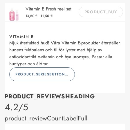
Vitamin E Fresh feel set
PRODUCT_BUY
13,80 €
11,50 €
VITAMIN E
Mjuk återfuktad hud! Våra Vitamin E-produkter återställer
hudens fuktbalans och tillför lyster med hjälp av
antioxidantrikt e-vitamin och hyaluronsyra. Passar alla
hudtyper och åldrar.
PRODUCT_SERIESBUTTONLABEL
PRODUCT_REVIEWSHEADING
product_rating
4.2/5
product_reviewCountLabelFull