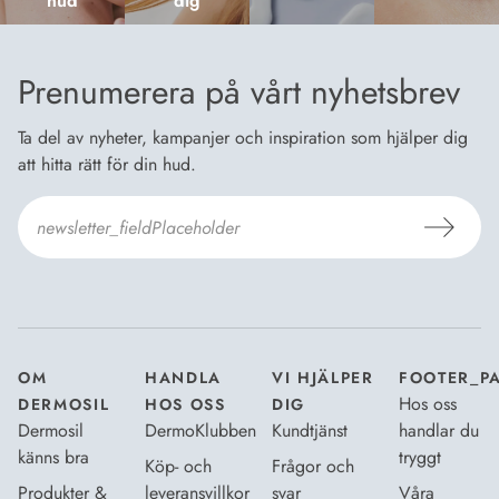
hud
dig
Prenumerera på vårt nyhetsbrev
Ta del av nyheter, kampanjer och inspiration som hjälper dig
att hitta rätt för din hud.
Jag godkänner Dermosils
Köp- och leveransvillkor
och
Dataskyddsbeskrivning
.
*
OM
HANDLA
VI HJÄLPER
FOOTER_P
Hos oss
DERMOSIL
HOS OSS
DIG
Dermosil
DermoKlubben
Kundtjänst
handlar du
känns bra
tryggt
Köp- och
Frågor och
Produkter &
leveransvillkor
svar
Våra