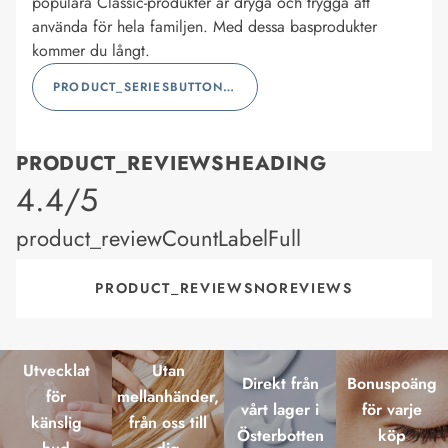
populära Classic-produkter är dryga och trygga att
använda för hela familjen. Med dessa basprodukter
kommer du långt.
PRODUCT_SERIESBUTTONLABEL
PRODUCT_REVIEWSHEADING
product_rating
4.4/5
product_reviewCountLabelFull
PRODUCT_REVIEWSNOREVIEWS
Utvecklat
Utan
Direkt från
Bonuspoäng
för
mellanhänder,
vårt lager i
för varje
känslig
från oss till
Österbotten
köp