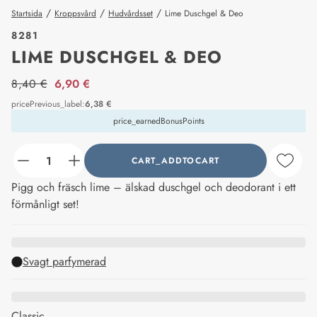
/
/
/
Startsida
Kroppsvård
Hudvårdsset
Lime Duschgel & Deo
8281
LIME DUSCHGEL & DEO
price_label
8,40 €
6,90 €
pricePrevious_label
:
6,38 €
price_earnedBonusPoints
CART_ADDTOCART
counter_current
Pigg och fräsch lime – älskad duschgel och deodorant i ett
förmånligt set!
Svagt parfymerad
Classic