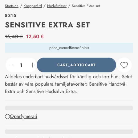
/
/
/
Startsida
Kroppsvård
Hudvårdsset
Sensitive Extra set
8315
SENSITIVE EXTRA SET
price_label
15,40 €
12,50 €
price_earnedBonusPoints
CART_ADDTOCART
counter_current
Alldeles underbart hudvårdsset för känslig och torr hud. Setet
består av våra populära familjefavoriter: Sensitive Handtvål
Extra och Sensitive Hudsalva Extra.
Oparfymerad