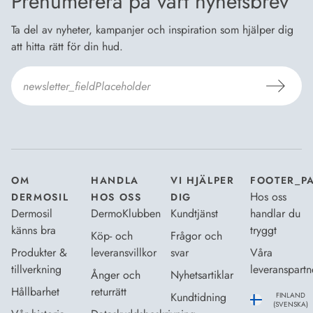
Prenumerera på vårt nyhetsbrev
Ta del av nyheter, kampanjer och inspiration som hjälper dig
att hitta rätt för din hud.
Jag godkänner Dermosils
Köp- och leveransvillkor
och
Dataskyddsbeskrivning
.
*
OM
HANDLA
VI HJÄLPER
FOOTER_P
Hos oss
DERMOSIL
HOS OSS
DIG
Dermosil
DermoKlubben
Kundtjänst
handlar du
känns bra
tryggt
Köp- och
Frågor och
Produkter &
leveransvillkor
svar
Våra
tillverkning
leveranspartn
Ånger och
Nyhetsartiklar
Hållbarhet
returrätt
Kundtidning
FINLAND
(SVENSKA)