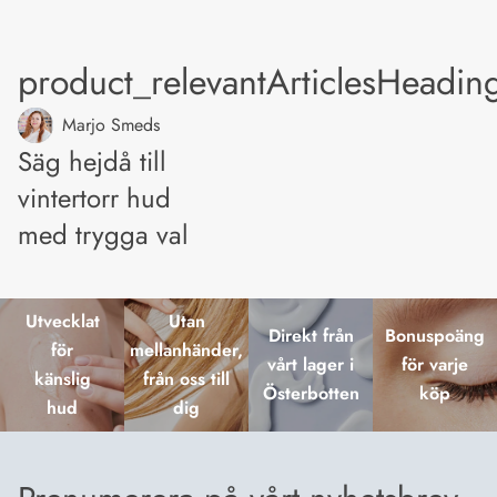
product_relevantArticlesHeadin
Marjo Smeds
Säg hejdå till
vintertorr hud
med trygga val
Utvecklat
Utan
Direkt från
Bonuspoäng
för
mellanhänder,
vårt lager i
för varje
känslig
från oss till
Österbotten
köp
hud
dig