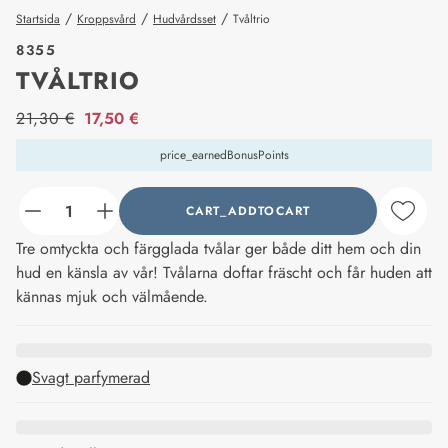
/
/
/
Startsida
Kroppsvård
Hudvårdsset
Tvåltrio
8355
TVÅLTRIO
price_label
21,30 €
17,50 €
price_earnedBonusPoints
CART_ADDTOCART
counter_current
Tre omtyckta och färgglada tvålar ger både ditt hem och din
hud en känsla av vår! Tvålarna doftar fräscht och får huden att
kännas mjuk och välmående.
Svagt parfymerad