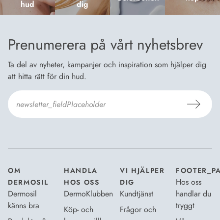
hud
dig
Prenumerera på vårt nyhetsbrev
Ta del av nyheter, kampanjer och inspiration som hjälper dig
att hitta rätt för din hud.
Jag godkänner Dermosils
Köp- och leveransvillkor
och
Dataskyddsbeskrivning
.
*
OM
HANDLA
VI HJÄLPER
FOOTER_P
Hos oss
DERMOSIL
HOS OSS
DIG
Dermosil
DermoKlubben
Kundtjänst
handlar du
känns bra
tryggt
Köp- och
Frågor och