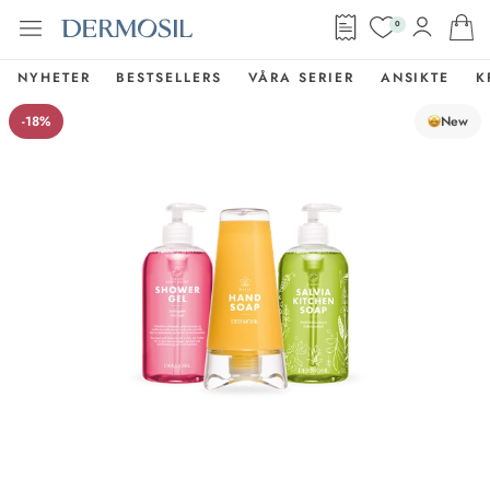
0
NYHETER
BESTSELLERS
VÅRA SERIER
ANSIKTE
K
-18%
New