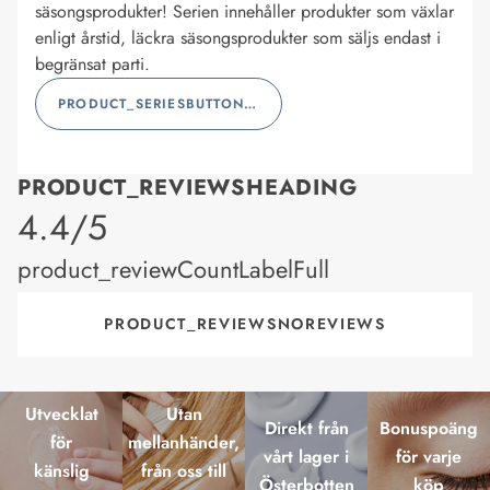
säsongsprodukter! Serien innehåller produkter som växlar
enligt årstid, läckra säsongsprodukter som säljs endast i
begränsat parti.
PRODUCT_SERIESBUTTONLABEL
PRODUCT_REVIEWSHEADING
product_rating
4.4/5
product_reviewCountLabelFull
PRODUCT_REVIEWSNOREVIEWS
Utvecklat
Utan
Direkt från
Bonuspoäng
för
mellanhänder,
vårt lager i
för varje
känslig
från oss till
Österbotten
köp